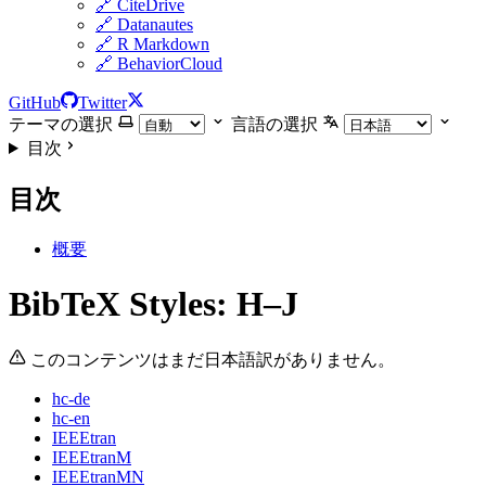
🔗 CiteDrive
🔗 Datanautes
🔗 R Markdown
🔗 BehaviorCloud
GitHub
Twitter
テーマの選択
言語の選択
目次
目次
概要
BibTeX Styles: H–J
このコンテンツはまだ日本語訳がありません。
hc-de
hc-en
IEEEtran
IEEEtranM
IEEEtranMN