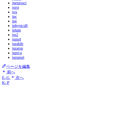
jneurosci
jorsj
jox
jpc
jpe
jphysicsB
jplain
jss2
junsrt
jurabib
jurarsp
jureco
jurunsrt
ページを編集
前へ
E–G
次へ
K–P