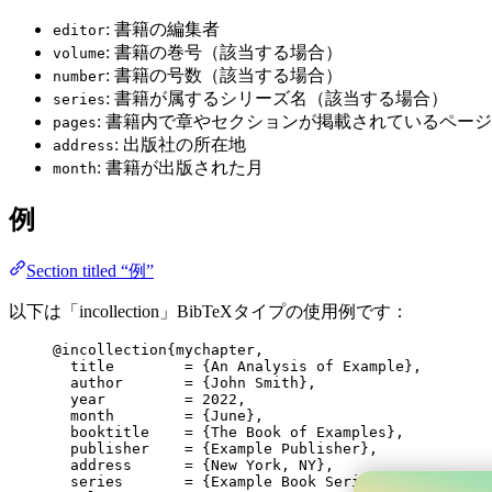
: 書籍の編集者
editor
: 書籍の巻号（該当する場合）
volume
: 書籍の号数（該当する場合）
number
: 書籍が属するシリーズ名（該当する場合）
series
: 書籍内で章やセクションが掲載されているページ
pages
: 出版社の所在地
address
: 書籍が出版された月
month
例
Section titled “例”
以下は「incollection」BibTeXタイプの使用例です：
@incollection
{mychapter,
title
        = 
{
An Analysis of Example
}
,
author
       = 
{
John Smith
}
,
year
         = 
2022
,
month
        = 
{
June
}
,
booktitle
    = 
{
The Book of Examples
}
,
publisher
    = 
{
Example Publisher
}
,
address
      = 
{
New York, NY
}
,
series
       = 
{
Example Book Series
}
,