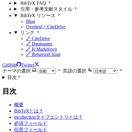
BibTeX FAQ
引用・参考文献スタイル
BibTeX リソース
Blog
Overleaf + CiteDrive
リンク
🔗 CiteDrive
🔗 Datanautes
🔗 R Markdown
🔗 BehaviorCloud
GitHub
Twitter
テーマの選択
言語の選択
目次
目次
概要
BibTeXとは？
incollectionタイプエントリとは？
必須フィールド
任意フィールド