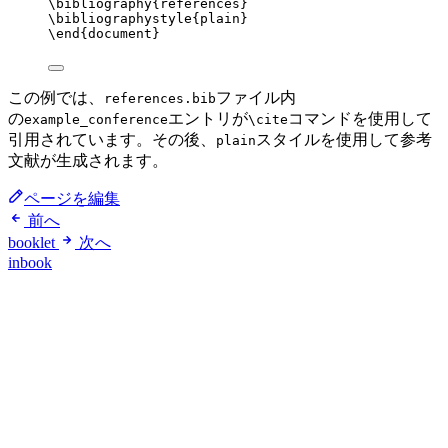
\bibliography
{references}
\bibliographystyle
{plain}
\end
{
document
}
この例では、
ファイル内
references.bib
の
エントリが
コマンドを使用して
example_conference
\cite
引用されています。その後、
スタイルを使用して参考
plain
文献が生成されます。
ページを編集
前へ
booklet
次へ
inbook