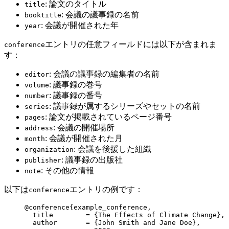
: 論文のタイトル
title
: 会議の議事録の名前
booktitle
: 会議が開催された年
year
エントリの任意フィールドには以下が含まれま
conference
す：
: 会議の議事録の編集者の名前
editor
: 議事録の巻号
volume
: 議事録の番号
number
: 議事録が属するシリーズやセットの名前
series
: 論文が掲載されているページ番号
pages
: 会議の開催場所
address
: 会議が開催された月
month
: 会議を後援した組織
organization
: 議事録の出版社
publisher
: その他の情報
note
以下は
エントリの例です：
conference
@conference
{example_conference,
title
        = 
{
The Effects of Climate Change
}
,
author
       = 
{
John Smith and Jane Doe
}
,