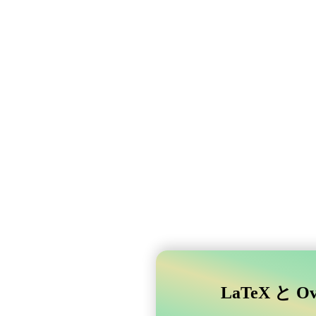
LaTeX と 