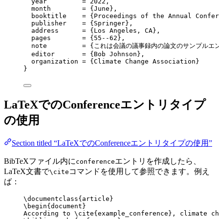
year
         = 
2022
,
month
        = 
{
June
}
,
booktitle
    = 
{
Proceedings of the Annual Confer
publisher
    = 
{
Springer
}
,
address
      = 
{
Los Angeles, CA
}
,
pages
        = 
{
55--62
}
,
note
         = 
{
これは会議の議事録内の論文のサンプルエ
editor
       = 
{
Bob Johnson
}
,
organization
 = 
{
Climate Change Association
}
}
LaTeXでのConferenceエントリタイプ
の使用
Section titled “LaTeXでのConferenceエントリタイプの使用”
BibTeXファイル内に
エントリを作成したら、
conference
LaTeX文書で
コマンドを使用して参照できます。例え
\cite
ば：
\documentclass
{
article
}
\begin
{
document
}
According to 
\cite
{
example
_
conference
}, climate ch