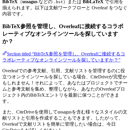
BibTeX
（
ussagus
などの
）または
BibLaTeX
で引用を
.bst
揃えられます。以下は文献ワークフローと Overleaf をつなぐ
内容です。
BibTeX参照を管理し、Overleafに接続するコラボ
レーティブなオンラインツールを探しています
か？
Section titled “BibTeX参照を管理し、Overleafに接続するコ
ラボレーティブなオンラインツールを探していますか？”
Overleafでの参考文献、引用、文献リストを管理するのに役
立つオンラインツールを探している場合、CiteDriveが完璧か
もしれません！それによって、あなたはプロジェクトでチー
ムと参考文献を集め、整理しながら、あなたのOverleafプロ
ジェクト内のBibTeXエントリを最新に保つことができま
す。
また、CiteDriveを使用してussagusを含む様々なスタイルの文
献リストと引用を作成することもできます。したがって、
Overleafで文献リストを簡単に管理したい場合は、今日