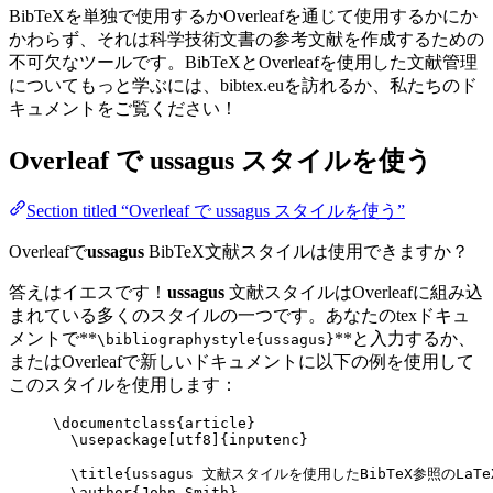
BibTeXを単独で使用するかOverleafを通じて使用するかにか
かわらず、それは科学技術文書の参考文献を作成するための
不可欠なツールです。BibTeXとOverleafを使用した文献管理
についてもっと学ぶには、bibtex.euを訪れるか、私たちのド
キュメントをご覧ください！
Overleaf で
ussagus
スタイルを使う
Section titled “Overleaf で ussagus スタイルを使う”
Overleafで
ussagus
BibTeX文献スタイルは使用できますか？
答えはイエスです！
ussagus
文献スタイルはOverleafに組み込
まれている多くのスタイルの一つです。あなたのtexドキュ
メントで**
**と入力するか、
\bibliographystyle{ussagus}
またはOverleafで新しいドキュメントに以下の例を使用して
このスタイルを使用します：
\documentclass
{
article
}
\usepackage
[
utf8
]{
inputenc
}
\title
{ussagus 文献スタイルを使用したBibTeX参照のLaTe
\author
{John Smith}