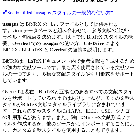
Section titled “ussagus スタイルの一般的な使い方”
ussagus
は BibTeX の
ファイルとして提供されま
.bst
す。
データベースと組み合わせて、参考文献の並び・
.bib
ラベル・句読点を決めます。以下では BibTeX スタイルの概
要、
Overleaf
での
ussagus
の使い方、
CiteDrive
による
BibTeX / BibLaTeX と Overleaf の連携を説明します。
BibTeXは、LaTeXドキュメント内で参考文献を作成するため
の強力な文献ツールです。最も広く使用されている文献ツー
ルの一つであり、多様な文献スタイルや引用形式をサポート
しています。
Overleafは現在、BibTeXと互換性のあるすべての文献スタイ
ルをサポートしているわけではありませんが、多くの文献ス
タイルがBibTeX文献スタイルライブラリに含まれていま
す。これらの文献スタイルにはAPA、IEEE、CSE、シカゴ
の引用形式があります。また、独自のBibTeX文献形式ファ
イルを作成するか、他のソースからインポートすることによ
り、カスタム文献スタイルを使用することもできます。