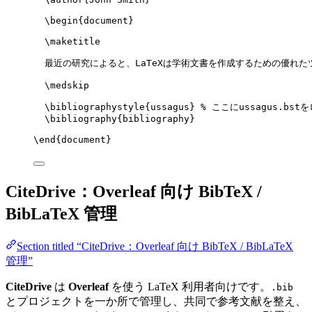
\begin
{
document
}
\maketitle
最近の研究によると、LaTeXは学術文書を作成するための優れた
\medskip
\bibliographystyle
{ussagus} 
% ここにussagus.bst
\bibliography
{bibliography}
\end
{
document
}
CiteDrive：Overleaf 向け BibTeX /
BibLaTeX 管理
Section titled “CiteDrive：Overleaf 向け BibTeX / BibLaTeX
管理”
CiteDrive
は
Overleaf
を使う LaTeX 利用者向けです。
.bib
とプロジェクトを一か所で管理し、共同で参考文献を整え、