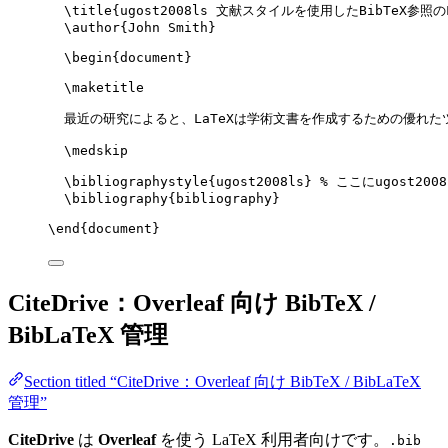
\title
{ugost2008ls 文献スタイルを使用したBibTeX参照の
\author
{John Smith}
\begin
{
document
}
\maketitle
最近の研究によると、LaTeXは学術文書を作成するための優れた
\medskip
\bibliographystyle
{ugost2008ls} 
% ここにugost200
\bibliography
{bibliography}
\end
{
document
}
CiteDrive：Overleaf 向け BibTeX /
BibLaTeX 管理
Section titled “CiteDrive：Overleaf 向け BibTeX / BibLaTeX
管理”
CiteDrive
は
Overleaf
を使う LaTeX 利用者向けです。
.bib