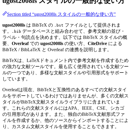
ugost2008ls
スタイルの一般的な使い方
Section titled “ugost2008ls スタイルの一般的な使い方”
ugost2008ls
は BibTeX の
ファイルとして提供されま
.bst
す。
データベースと組み合わせて、参考文献の並び・
.bib
ラベル・句読点を決めます。以下では BibTeX スタイルの概
要、
Overleaf
での
ugost2008ls
の使い方、
CiteDrive
による
BibTeX / BibLaTeX と Overleaf の連携を説明します。
BibTeXは、LaTeXドキュメント内で参考文献を作成するため
の強力な文献ツールです。最も広く使用されている文献ツー
ルの一つであり、多様な文献スタイルや引用形式をサポート
しています。
Overleafは現在、BibTeXと互換性のあるすべての文献スタイ
ルをサポートしているわけではありませんが、多くの文献ス
タイルがBibTeX文献スタイルライブラリに含まれていま
す。これらの文献スタイルにはAPA、IEEE、CSE、シカゴ
の引用形式があります。また、独自のBibTeX文献形式ファ
イルを作成するか、他のソースからインポートすることによ
り、カスタム文献スタイルを使用することもできます。