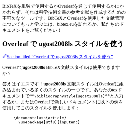
BibTeXを単独で使用するかOverleafを通じて使用するかにか
かわらず、それは科学技術文書の参考文献を作成するための
不可欠なツールです。BibTeXとOverleafを使用した文献管理
についてもっと学ぶには、bibtex.euを訪れるか、私たちのド
キュメントをご覧ください！
Overleaf で
ugost2008ls
スタイルを使う
Section titled “Overleaf で ugost2008ls スタイルを使う”
Overleafで
ugost2008ls
BibTeX文献スタイルは使用できます
か？
答えはイエスです！
ugost2008ls
文献スタイルはOverleafに組
み込まれている多くのスタイルの一つです。あなたのtexド
キュメントで**
**と入力
\bibliographystyle{ugost2008ls}
するか、またはOverleafで新しいドキュメントに以下の例を
使用してこのスタイルを使用します：
\documentclass
{
article
}
\usepackage
[
utf8
]{
inputenc
}