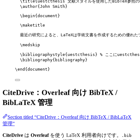
\title
{uestcthesis 文献スタイルを使用したBibTeX参照の
\author
{John Smith}
\begin
{
document
}
\maketitle
最近の研究によると、LaTeXは学術文書を作成するための優れた
\medskip
\bibliographystyle
{uestcthesis} 
% ここにuestcthe
\bibliography
{bibliography}
\end
{
document
}
CiteDrive：Overleaf 向け BibTeX /
BibLaTeX 管理
Section titled “CiteDrive：Overleaf 向け BibTeX / BibLaTeX
管理”
CiteDrive
は
Overleaf
を使う LaTeX 利用者向けです。
.bib