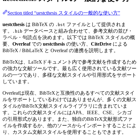
Section titled “uestcthesis スタイルの一般的な使い方”
uestcthesis
は BibTeX の
ファイルとして提供されま
.bst
す。
データベースと組み合わせて、参考文献の並び・
.bib
ラベル・句読点を決めます。以下では BibTeX スタイルの概
要、
Overleaf
での
uestcthesis
の使い方、
CiteDrive
による
BibTeX / BibLaTeX と Overleaf の連携を説明します。
BibTeXは、LaTeXドキュメント内で参考文献を作成するため
の強力な文献ツールです。最も広く使用されている文献ツー
ルの一つであり、多様な文献スタイルや引用形式をサポート
しています。
Overleafは現在、BibTeXと互換性のあるすべての文献スタイ
ルをサポートしているわけではありませんが、多くの文献ス
タイルがBibTeX文献スタイルライブラリに含まれていま
す。これらの文献スタイルにはAPA、IEEE、CSE、シカゴ
の引用形式があります。また、独自のBibTeX文献形式ファ
イルを作成するか、他のソースからインポートすることによ
り、カスタム文献スタイルを使用することもできます。