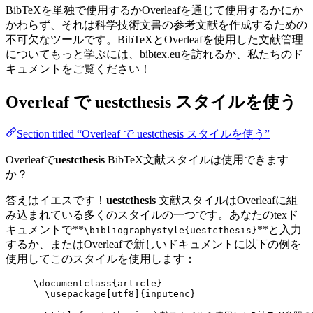
BibTeXを単独で使用するかOverleafを通じて使用するかにか
かわらず、それは科学技術文書の参考文献を作成するための
不可欠なツールです。BibTeXとOverleafを使用した文献管理
についてもっと学ぶには、bibtex.euを訪れるか、私たちのド
キュメントをご覧ください！
Overleaf で
uestcthesis
スタイルを使う
Section titled “Overleaf で uestcthesis スタイルを使う”
Overleafで
uestcthesis
BibTeX文献スタイルは使用できます
か？
答えはイエスです！
uestcthesis
文献スタイルはOverleafに組
み込まれている多くのスタイルの一つです。あなたのtexド
キュメントで**
**と入力
\bibliographystyle{uestcthesis}
するか、またはOverleafで新しいドキュメントに以下の例を
使用してこのスタイルを使用します：
\documentclass
{
article
}
\usepackage
[
utf8
]{
inputenc
}