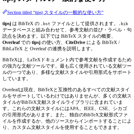
Section titled “tipsj スタイルの一般的な使い方”
tipsj
は BibTeX の
ファイルとして提供されます。
.bst
.bib
データベースと組み合わせて、参考文献の並び・ラベル・句
読点を決めます。以下では BibTeX スタイルの概要、
Overleaf
での
tipsj
の使い方、
CiteDrive
による BibTeX /
BibLaTeX と Overleaf の連携を説明します。
BibTeXは、LaTeXドキュメント内で参考文献を作成するため
の強力な文献ツールです。最も広く使用されている文献ツー
ルの一つであり、多様な文献スタイルや引用形式をサポート
しています。
Overleafは現在、BibTeXと互換性のあるすべての文献スタイ
ルをサポートしているわけではありませんが、多くの文献ス
タイルがBibTeX文献スタイルライブラリに含まれていま
す。これらの文献スタイルにはAPA、IEEE、CSE、シカゴ
の引用形式があります。また、独自のBibTeX文献形式ファ
イルを作成するか、他のソースからインポートすることによ
り、カスタム文献スタイルを使用することもできます。