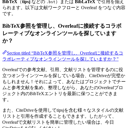
BibTeX
（
tipsj
などの
）または
BibLaTeX
で引用を揃え
.bst
られます。以下は文献ワークフローと Overleaf をつなぐ内容
です。
BibTeX参照を管理し、Overleafに接続するコラボ
レーティブなオンラインツールを探しています
か？
Section titled “BibTeX参照を管理し、Overleafに接続するコ
ラボレーティブなオンラインツールを探していますか？”
Overleafでの参考文献、引用、文献リストを管理するのに役
立つオンラインツールを探している場合、CiteDriveが完璧か
もしれません！それによって、あなたはプロジェクトでチー
ムと参考文献を集め、整理しながら、あなたのOverleafプロ
ジェクト内のBibTeXエントリを最新に保つことができま
す。
また、CiteDriveを使用してtipsjを含む様々なスタイルの文献
リストと引用を作成することもできます。したがって、
Overleafで文献リストを簡単に管理したい場合は、今日