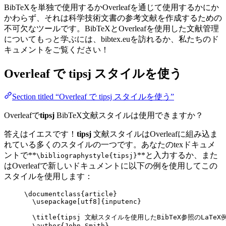
BibTeXを単独で使用するかOverleafを通じて使用するかにか
かわらず、それは科学技術文書の参考文献を作成するための
不可欠なツールです。BibTeXとOverleafを使用した文献管理
についてもっと学ぶには、bibtex.euを訪れるか、私たちのド
キュメントをご覧ください！
Overleaf で
tipsj
スタイルを使う
Section titled “Overleaf で tipsj スタイルを使う”
Overleafで
tipsj
BibTeX文献スタイルは使用できますか？
答えはイエスです！
tipsj
文献スタイルはOverleafに組み込ま
れている多くのスタイルの一つです。あなたのtexドキュメ
ントで**
**と入力するか、また
\bibliographystyle{tipsj}
はOverleafで新しいドキュメントに以下の例を使用してこの
スタイルを使用します：
\documentclass
{
article
}
\usepackage
[
utf8
]{
inputenc
}
\title
{tipsj 文献スタイルを使用したBibTeX参照のLaTeX
\author
{John Smith}