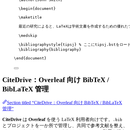
\begin
{
document
}
\maketitle
最近の研究によると、LaTeXは学術文書を作成するための優れた
\medskip
\bibliographystyle
{tipsj} 
% ここにtipsj.bstをロー
\bibliography
{bibliography}
\end
{
document
}
CiteDrive：Overleaf 向け BibTeX /
BibLaTeX 管理
Section titled “CiteDrive：Overleaf 向け BibTeX / BibLaTeX
管理”
CiteDrive
は
Overleaf
を使う LaTeX 利用者向けです。
.bib
とプロジェクトを一か所で管理し、共同で参考文献を整え、