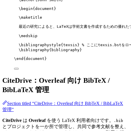
\begin
{
document
}
\maketitle
最近の研究によると、LaTeXは学術文書を作成するための優れた
\medskip
\bibliographystyle
{texsis} 
% ここにtexsis.bstをロ
\bibliography
{bibliography}
\end
{
document
}
CiteDrive：Overleaf 向け BibTeX /
BibLaTeX 管理
Section titled “CiteDrive：Overleaf 向け BibTeX / BibLaTeX
管理”
CiteDrive
は
Overleaf
を使う LaTeX 利用者向けです。
.bib
とプロジェクトを一か所で管理し、共同で参考文献を整え、