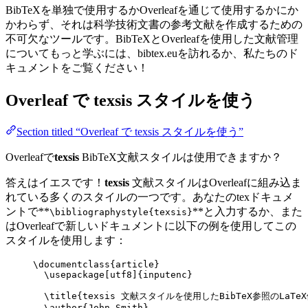
BibTeXを単独で使用するかOverleafを通じて使用するかにか
かわらず、それは科学技術文書の参考文献を作成するための
不可欠なツールです。BibTeXとOverleafを使用した文献管理
についてもっと学ぶには、bibtex.euを訪れるか、私たちのド
キュメントをご覧ください！
Overleaf で
texsis
スタイルを使う
Section titled “Overleaf で texsis スタイルを使う”
Overleafで
texsis
BibTeX文献スタイルは使用できますか？
答えはイエスです！
texsis
文献スタイルはOverleafに組み込ま
れている多くのスタイルの一つです。あなたのtexドキュメ
ントで**
**と入力するか、また
\bibliographystyle{texsis}
はOverleafで新しいドキュメントに以下の例を使用してこの
スタイルを使用します：
\documentclass
{
article
}
\usepackage
[
utf8
]{
inputenc
}
\title
{texsis 文献スタイルを使用したBibTeX参照のLaTe
\author
{John Smith}