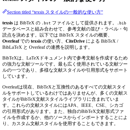
Section titled “texsis スタイルの一般的な使い方”
texsis
は BibTeX の
ファイルとして提供されます。
.bst
.bib
データベースと組み合わせて、参考文献の並び・ラベル・句
読点を決めます。以下では BibTeX スタイルの概要、
Overleaf
での
texsis
の使い方、
CiteDrive
による BibTeX /
BibLaTeX と Overleaf の連携を説明します。
BibTeXは、LaTeXドキュメント内で参考文献を作成するため
の強力な文献ツールです。最も広く使用されている文献ツー
ルの一つであり、多様な文献スタイルや引用形式をサポート
しています。
Overleafは現在、BibTeXと互換性のあるすべての文献スタイ
ルをサポートしているわけではありませんが、多くの文献ス
タイルがBibTeX文献スタイルライブラリに含まれていま
す。これらの文献スタイルにはAPA、IEEE、CSE、シカゴ
の引用形式があります。また、独自のBibTeX文献形式ファ
イルを作成するか、他のソースからインポートすることによ
り、カスタム文献スタイルを使用することもできます。