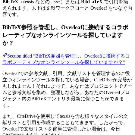
BibTeX
（
texsis
などの
）または
BibLaTeX
で引用を揃
.bst
えられます。以下は文献ワークフローと Overleaf をつなぐ内
容です。
BibTeX参照を管理し、Overleafに接続するコラボ
レーティブなオンラインツールを探しています
か？
Section titled “BibTeX参照を管理し、Overleafに接続するコ
ラボレーティブなオンラインツールを探していますか？”
Overleafでの参考文献、引用、文献リストを管理するのに役
立つオンラインツールを探している場合、CiteDriveが完璧か
もしれません！それによって、あなたはプロジェクトでチー
ムと参考文献を集め、整理しながら、あなたのOverleafプロ
ジェクト内のBibTeXエントリを最新に保つことができま
す。
また、CiteDriveを使用してtexsisを含む様々なスタイルの文
献リストと引用を作成することもできます。したがって、
Overleafで文献リストを簡単に管理したい場合は、今日