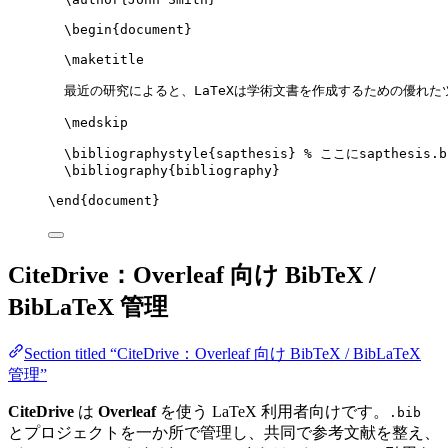
\begin
{
document
}
\maketitle
最近の研究によると、LaTeXは学術文書を作成するための優れた
\medskip
\bibliographystyle
{sapthesis} 
% ここにsapthesis.
\bibliography
{bibliography}
\end
{
document
}
CiteDrive：Overleaf 向け BibTeX /
BibLaTeX 管理
Section titled “CiteDrive：Overleaf 向け BibTeX / BibLaTeX
管理”
CiteDrive
は
Overleaf
を使う LaTeX 利用者向けです。
.bib
とプロジェクトを一か所で管理し、共同で参考文献を整え、