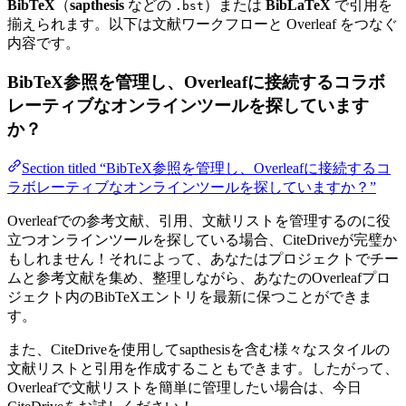
BibTeX
（
sapthesis
などの
）または
BibLaTeX
で引用を
.bst
揃えられます。以下は文献ワークフローと Overleaf をつなぐ
内容です。
BibTeX参照を管理し、Overleafに接続するコラボ
レーティブなオンラインツールを探しています
か？
Section titled “BibTeX参照を管理し、Overleafに接続するコ
ラボレーティブなオンラインツールを探していますか？”
Overleafでの参考文献、引用、文献リストを管理するのに役
立つオンラインツールを探している場合、CiteDriveが完璧か
もしれません！それによって、あなたはプロジェクトでチー
ムと参考文献を集め、整理しながら、あなたのOverleafプロ
ジェクト内のBibTeXエントリを最新に保つことができま
す。
また、CiteDriveを使用してsapthesisを含む様々なスタイルの
文献リストと引用を作成することもできます。したがって、
Overleafで文献リストを簡単に管理したい場合は、今日