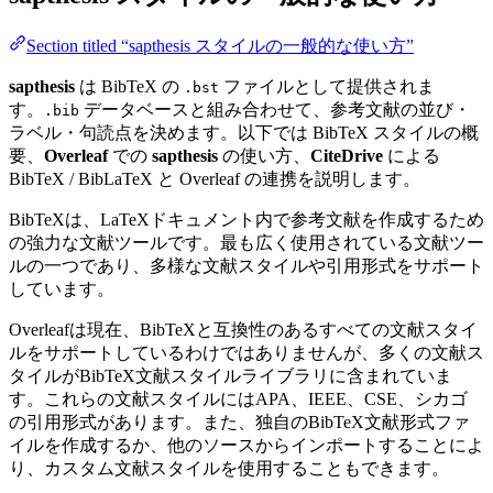
Section titled “sapthesis スタイルの一般的な使い方”
sapthesis
は BibTeX の
ファイルとして提供されま
.bst
す。
データベースと組み合わせて、参考文献の並び・
.bib
ラベル・句読点を決めます。以下では BibTeX スタイルの概
要、
Overleaf
での
sapthesis
の使い方、
CiteDrive
による
BibTeX / BibLaTeX と Overleaf の連携を説明します。
BibTeXは、LaTeXドキュメント内で参考文献を作成するため
の強力な文献ツールです。最も広く使用されている文献ツー
ルの一つであり、多様な文献スタイルや引用形式をサポート
しています。
Overleafは現在、BibTeXと互換性のあるすべての文献スタイ
ルをサポートしているわけではありませんが、多くの文献ス
タイルがBibTeX文献スタイルライブラリに含まれていま
す。これらの文献スタイルにはAPA、IEEE、CSE、シカゴ
の引用形式があります。また、独自のBibTeX文献形式ファ
イルを作成するか、他のソースからインポートすることによ
り、カスタム文献スタイルを使用することもできます。