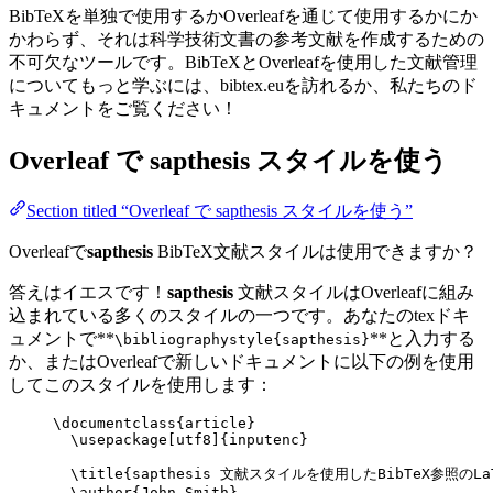
BibTeXを単独で使用するかOverleafを通じて使用するかにか
かわらず、それは科学技術文書の参考文献を作成するための
不可欠なツールです。BibTeXとOverleafを使用した文献管理
についてもっと学ぶには、bibtex.euを訪れるか、私たちのド
キュメントをご覧ください！
Overleaf で
sapthesis
スタイルを使う
Section titled “Overleaf で sapthesis スタイルを使う”
Overleafで
sapthesis
BibTeX文献スタイルは使用できますか？
答えはイエスです！
sapthesis
文献スタイルはOverleafに組み
込まれている多くのスタイルの一つです。あなたのtexドキ
ュメントで**
**と入力する
\bibliographystyle{sapthesis}
か、またはOverleafで新しいドキュメントに以下の例を使用
してこのスタイルを使用します：
\documentclass
{
article
}
\usepackage
[
utf8
]{
inputenc
}
\title
{sapthesis 文献スタイルを使用したBibTeX参照のLa
\author
{John Smith}