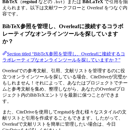
BibTeX
（
regstud
などの
）または
BibLaTeX
で引用を揃
.bst
えられます。以下は文献ワークフローと Overleaf をつなぐ内
容です。
BibTeX参照を管理し、Overleafに接続するコラボ
レーティブなオンラインツールを探しています
か？
Section titled “BibTeX参照を管理し、Overleafに接続するコ
ラボレーティブなオンラインツールを探していますか？”
Overleafでの参考文献、引用、文献リストを管理するのに役
立つオンラインツールを探している場合、CiteDriveが完璧か
もしれません！それによって、あなたはプロジェクトでチー
ムと参考文献を集め、整理しながら、あなたのOverleafプロ
ジェクト内のBibTeXエントリを最新に保つことができま
す。
また、CiteDriveを使用してregstudを含む様々なスタイルの文
献リストと引用を作成することもできます。したがって、
Overleafで文献リストを簡単に管理したい場合は、今日