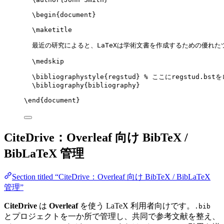
\begin
{
document
}
\maketitle
最近の研究によると、LaTeXは学術文書を作成するための優れた
\medskip
\bibliographystyle
{regstud} 
% ここにregstud.bst
\bibliography
{bibliography}
\end
{
document
}
CiteDrive：Overleaf 向け BibTeX /
BibLaTeX 管理
Section titled “CiteDrive：Overleaf 向け BibTeX / BibLaTeX
管理”
CiteDrive
は
Overleaf
を使う LaTeX 利用者向けです。
.bib
とプロジェクトを一か所で管理し、共同で参考文献を整え、