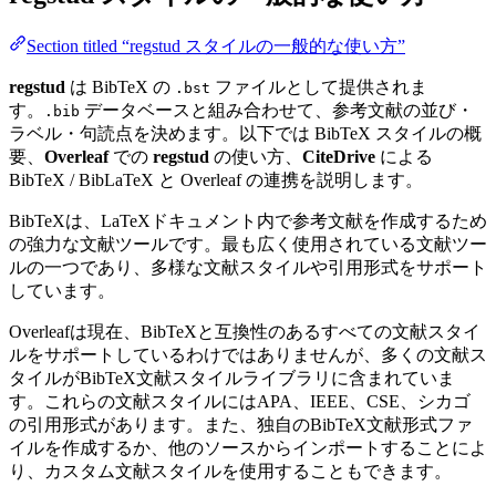
Section titled “regstud スタイルの一般的な使い方”
regstud
は BibTeX の
ファイルとして提供されま
.bst
す。
データベースと組み合わせて、参考文献の並び・
.bib
ラベル・句読点を決めます。以下では BibTeX スタイルの概
要、
Overleaf
での
regstud
の使い方、
CiteDrive
による
BibTeX / BibLaTeX と Overleaf の連携を説明します。
BibTeXは、LaTeXドキュメント内で参考文献を作成するため
の強力な文献ツールです。最も広く使用されている文献ツー
ルの一つであり、多様な文献スタイルや引用形式をサポート
しています。
Overleafは現在、BibTeXと互換性のあるすべての文献スタイ
ルをサポートしているわけではありませんが、多くの文献ス
タイルがBibTeX文献スタイルライブラリに含まれていま
す。これらの文献スタイルにはAPA、IEEE、CSE、シカゴ
の引用形式があります。また、独自のBibTeX文献形式ファ
イルを作成するか、他のソースからインポートすることによ
り、カスタム文献スタイルを使用することもできます。