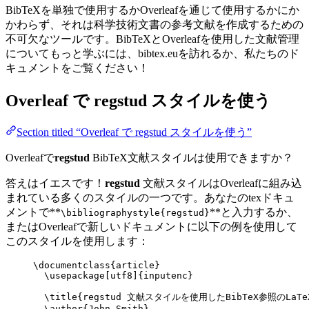
BibTeXを単独で使用するかOverleafを通じて使用するかにか
かわらず、それは科学技術文書の参考文献を作成するための
不可欠なツールです。BibTeXとOverleafを使用した文献管理
についてもっと学ぶには、bibtex.euを訪れるか、私たちのド
キュメントをご覧ください！
Overleaf で
regstud
スタイルを使う
Section titled “Overleaf で regstud スタイルを使う”
Overleafで
regstud
BibTeX文献スタイルは使用できますか？
答えはイエスです！
regstud
文献スタイルはOverleafに組み込
まれている多くのスタイルの一つです。あなたのtexドキュ
メントで**
**と入力するか、
\bibliographystyle{regstud}
またはOverleafで新しいドキュメントに以下の例を使用して
このスタイルを使用します：
\documentclass
{
article
}
\usepackage
[
utf8
]{
inputenc
}
\title
{regstud 文献スタイルを使用したBibTeX参照のLaTe
\author
{John Smith}