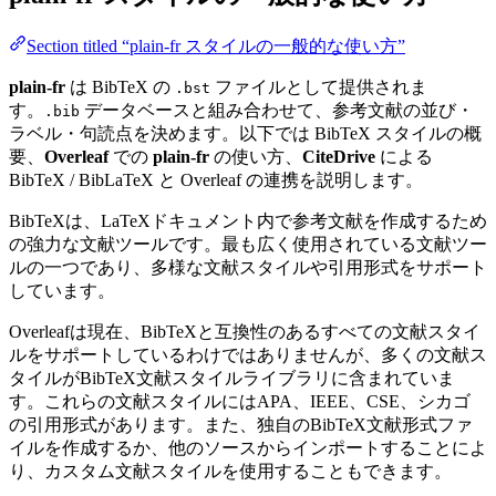
Section titled “plain-fr スタイルの一般的な使い方”
plain-fr
は BibTeX の
ファイルとして提供されま
.bst
す。
データベースと組み合わせて、参考文献の並び・
.bib
ラベル・句読点を決めます。以下では BibTeX スタイルの概
要、
Overleaf
での
plain-fr
の使い方、
CiteDrive
による
BibTeX / BibLaTeX と Overleaf の連携を説明します。
BibTeXは、LaTeXドキュメント内で参考文献を作成するため
の強力な文献ツールです。最も広く使用されている文献ツー
ルの一つであり、多様な文献スタイルや引用形式をサポート
しています。
Overleafは現在、BibTeXと互換性のあるすべての文献スタイ
ルをサポートしているわけではありませんが、多くの文献ス
タイルがBibTeX文献スタイルライブラリに含まれていま
す。これらの文献スタイルにはAPA、IEEE、CSE、シカゴ
の引用形式があります。また、独自のBibTeX文献形式ファ
イルを作成するか、他のソースからインポートすることによ
り、カスタム文献スタイルを使用することもできます。