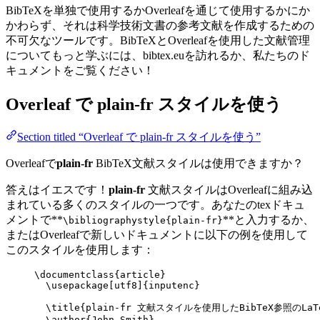
BibTeXを単独で使用するかOverleafを通じて使用するかにか
かわらず、それは科学技術文書の参考文献を作成するための
不可欠なツールです。BibTeXとOverleafを使用した文献管理
についてもっと学ぶには、bibtex.euを訪れるか、私たちのド
キュメントをご覧ください！
Overleaf で
plain-fr
スタイルを使う
Section titled “Overleaf で plain-fr スタイルを使う”
Overleafで
plain-fr
BibTeX文献スタイルは使用できますか？
答えはイエスです！
plain-fr
文献スタイルはOverleafに組み込
まれている多くのスタイルの一つです。あなたのtexドキュ
メントで**
**と入力するか、
\bibliographystyle{plain-fr}
またはOverleafで新しいドキュメントに以下の例を使用して
このスタイルを使用します：
\documentclass
{
article
}
\usepackage
[
utf8
]{
inputenc
}
\title
{plain-fr 文献スタイルを使用したBibTeX参照のLaT
\author
{John Smith}