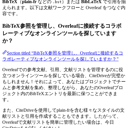
BibTeX
（
plain-fr
などの
）または
BibLaTeX
で引用を揃
.bst
えられます。以下は文献ワークフローと Overleaf をつなぐ内
容です。
BibTeX参照を管理し、Overleafに接続するコラボ
レーティブなオンラインツールを探しています
か？
Section titled “BibTeX参照を管理し、Overleafに接続するコ
ラボレーティブなオンラインツールを探していますか？”
Overleafでの参考文献、引用、文献リストを管理するのに役
立つオンラインツールを探している場合、CiteDriveが完璧か
もしれません！それによって、あなたはプロジェクトでチー
ムと参考文献を集め、整理しながら、あなたのOverleafプロ
ジェクト内のBibTeXエントリを最新に保つことができま
す。
また、CiteDriveを使用してplain-frを含む様々なスタイルの文
献リストと引用を作成することもできます。したがって、
Overleafで文献リストを簡単に管理したい場合は、今日