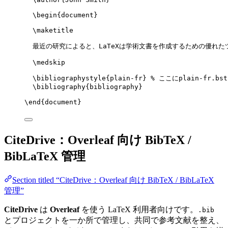
\begin
{
document
}
\maketitle
最近の研究によると、LaTeXは学術文書を作成するための優れた
\medskip
\bibliographystyle
{plain-fr} 
% ここにplain-fr.b
\bibliography
{bibliography}
\end
{
document
}
CiteDrive：Overleaf 向け BibTeX /
BibLaTeX 管理
Section titled “CiteDrive：Overleaf 向け BibTeX / BibLaTeX
管理”
CiteDrive
は
Overleaf
を使う LaTeX 利用者向けです。
.bib
とプロジェクトを一か所で管理し、共同で参考文献を整え、