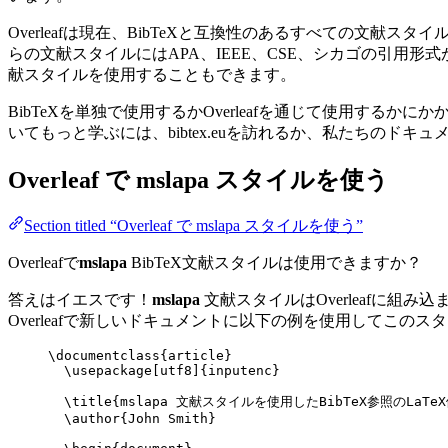
Overleafは現在、BibTeXと互換性のあるすべての文
らの文献スタイルにはAPA、IEEE、CSE、シカゴの引用
献スタイルを使用することもできます。
BibTeXを単独で使用するかOverleafを通じて使用するか
いてもっと学ぶには、bibtex.euを訪れるか、私たちのドキ
Overleaf で
mslapa
スタイルを使う
Section titled “Overleaf で mslapa スタイルを使う”
Overleafで
mslapa
BibTeX文献スタイルは使用できますか？
答えはイエスです！
mslapa
文献スタイルはOverleafに組
Overleafで新しいドキュメントに以下の例を使用してこの
\documentclass
{
article
}
\usepackage
[
utf8
]{
inputenc
}
\title
{mslapa 文献スタイルを使用したBibTeX参照のLaTe
\author
{John Smith}