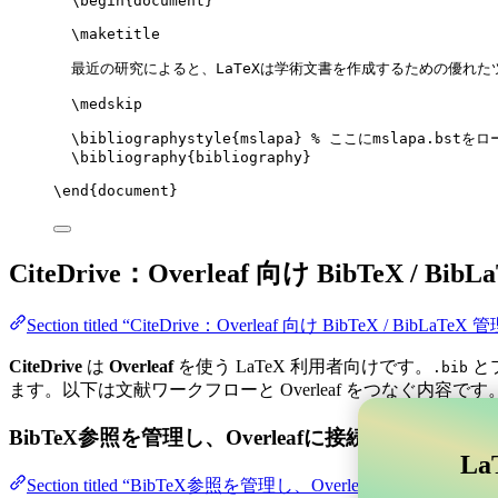
\begin
{
document
}
\maketitle
最近の研究によると、LaTeXは学術文書を作成するための優れた
\medskip
\bibliographystyle
{mslapa} 
% ここにmslapa.bstをロ
\bibliography
{bibliography}
\end
{
document
}
CiteDrive：Overleaf 向け BibTeX / Bib
Section titled “CiteDrive：Overleaf 向け BibTeX / BibLaTeX 
CiteDrive
は
Overleaf
を使う LaTeX 利用者向けです。
と
.bib
ます。以下は文献ワークフローと Overleaf をつなぐ内容です
BibTeX参照を管理し、Overleafに接続する
La
Section titled “BibTeX参照を管理し、Overle