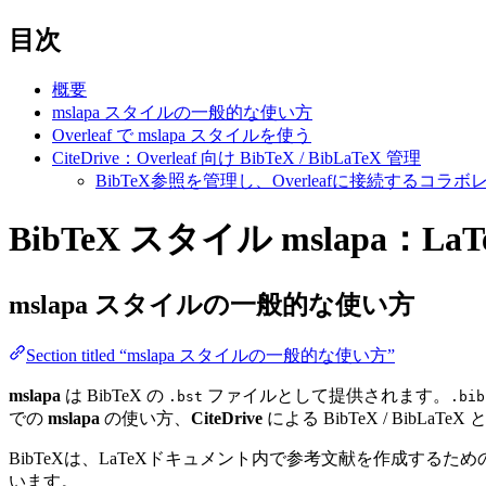
目次
概要
mslapa スタイルの一般的な使い方
Overleaf で mslapa スタイルを使う
CiteDrive：Overleaf 向け BibTeX / BibLaTeX 管理
BibTeX参照を管理し、Overleafに接続する
BibTeX スタイル mslapa：La
mslapa
スタイルの一般的な使い方
Section titled “mslapa スタイルの一般的な使い方”
mslapa
は BibTeX の
ファイルとして提供されます。
.bst
.bib
での
mslapa
の使い方、
CiteDrive
による BibTeX / BibLaTe
BibTeXは、LaTeXドキュメント内で参考文献を作成す
います。