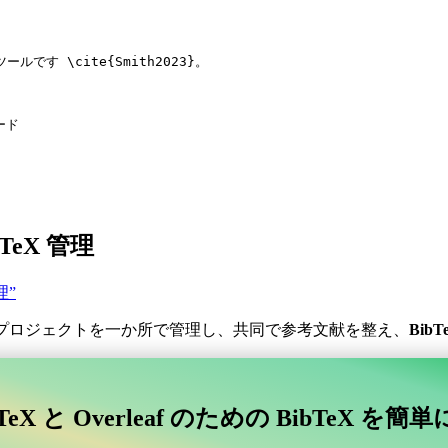
ツールです 
\cite
{
Smith2023
}。
ード
LaTeX 管理
管理”
プロジェクトを一か所で管理し、共同で参考文献を整え、
BibT
。
コラボレーティブなオンラインツールを探していますか？
TeX と Overleaf のための BibTeX を簡
afに接続するコラボレーティブなオンラインツールを探していますか？”