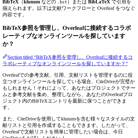
BibTeX
（
klunum
などの
）または
BibLaTeX
で引用を
.bst
揃えられます。以下は文献ワークフローと Overleaf をつなぐ
内容です。
BibTeX参照を管理し、Overleafに接続するコラボ
レーティブなオンラインツールを探しています
か？
Section titled “BibTeX参照を管理し、Overleafに接続するコ
ラボレーティブなオンラインツールを探していますか？”
Overleafでの参考文献、引用、文献リストを管理するのに役
立つオンラインツールを探している場合、CiteDriveが完璧か
もしれません！それによって、あなたはプロジェクトでチー
ムと参考文献を集め、整理しながら、あなたのOverleafプロ
ジェクト内のBibTeXエントリを最新に保つことができま
す。
また、CiteDriveを使用してklunumを含む様々なスタイルの文
献リストと引用を作成することもできます。したがって、
Overleafで文献リストを簡単に管理したい場合は、今日