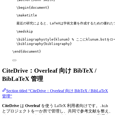
\begin
{
document
}
\maketitle
最近の研究によると、LaTeXは学術文書を作成するための優れた
\medskip
\bibliographystyle
{klunum} 
% ここにklunum.bstをロ
\bibliography
{bibliography}
\end
{
document
}
CiteDrive：Overleaf 向け BibTeX /
BibLaTeX 管理
Section titled “CiteDrive：Overleaf 向け BibTeX / BibLaTeX
管理”
CiteDrive
は
Overleaf
を使う LaTeX 利用者向けです。
.bib
とプロジェクトを一か所で管理し、共同で参考文献を整え、