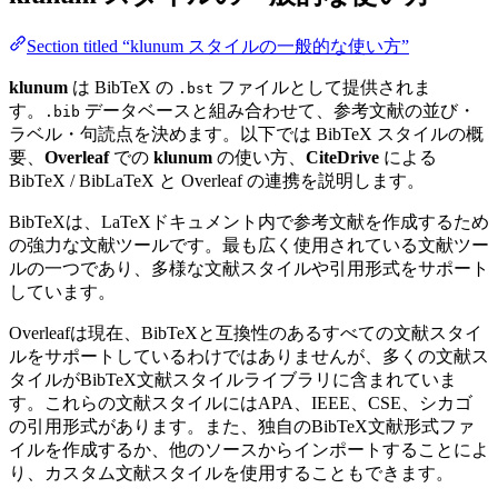
Section titled “klunum スタイルの一般的な使い方”
klunum
は BibTeX の
ファイルとして提供されま
.bst
す。
データベースと組み合わせて、参考文献の並び・
.bib
ラベル・句読点を決めます。以下では BibTeX スタイルの概
要、
Overleaf
での
klunum
の使い方、
CiteDrive
による
BibTeX / BibLaTeX と Overleaf の連携を説明します。
BibTeXは、LaTeXドキュメント内で参考文献を作成するため
の強力な文献ツールです。最も広く使用されている文献ツー
ルの一つであり、多様な文献スタイルや引用形式をサポート
しています。
Overleafは現在、BibTeXと互換性のあるすべての文献スタイ
ルをサポートしているわけではありませんが、多くの文献ス
タイルがBibTeX文献スタイルライブラリに含まれていま
す。これらの文献スタイルにはAPA、IEEE、CSE、シカゴ
の引用形式があります。また、独自のBibTeX文献形式ファ
イルを作成するか、他のソースからインポートすることによ
り、カスタム文献スタイルを使用することもできます。