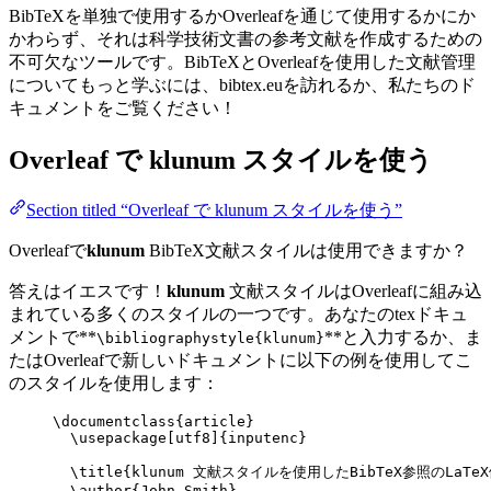
BibTeXを単独で使用するかOverleafを通じて使用するかにか
かわらず、それは科学技術文書の参考文献を作成するための
不可欠なツールです。BibTeXとOverleafを使用した文献管理
についてもっと学ぶには、bibtex.euを訪れるか、私たちのド
キュメントをご覧ください！
Overleaf で
klunum
スタイルを使う
Section titled “Overleaf で klunum スタイルを使う”
Overleafで
klunum
BibTeX文献スタイルは使用できますか？
答えはイエスです！
klunum
文献スタイルはOverleafに組み込
まれている多くのスタイルの一つです。あなたのtexドキュ
メントで**
**と入力するか、ま
\bibliographystyle{klunum}
たはOverleafで新しいドキュメントに以下の例を使用してこ
のスタイルを使用します：
\documentclass
{
article
}
\usepackage
[
utf8
]{
inputenc
}
\title
{klunum 文献スタイルを使用したBibTeX参照のLaTe
\author
{John Smith}