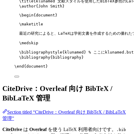
\title
{klunamed 文献スタイルを使用したBibTeX参照のLaT
\author
{John Smith}
\begin
{
document
}
\maketitle
最近の研究によると、LaTeXは学術文書を作成するための優れた
\medskip
\bibliographystyle
{klunamed} 
% ここにklunamed.b
\bibliography
{bibliography}
\end
{
document
}
CiteDrive：Overleaf 向け BibTeX /
BibLaTeX 管理
Section titled “CiteDrive：Overleaf 向け BibTeX / BibLaTeX
管理”
CiteDrive
は
Overleaf
を使う LaTeX 利用者向けです。
.bib