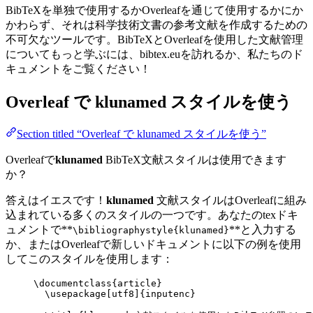
BibTeXを単独で使用するかOverleafを通じて使用するかにか
かわらず、それは科学技術文書の参考文献を作成するための
不可欠なツールです。BibTeXとOverleafを使用した文献管理
についてもっと学ぶには、bibtex.euを訪れるか、私たちのド
キュメントをご覧ください！
Overleaf で
klunamed
スタイルを使う
Section titled “Overleaf で klunamed スタイルを使う”
Overleafで
klunamed
BibTeX文献スタイルは使用できます
か？
答えはイエスです！
klunamed
文献スタイルはOverleafに組み
込まれている多くのスタイルの一つです。あなたのtexドキ
ュメントで**
**と入力する
\bibliographystyle{klunamed}
か、またはOverleafで新しいドキュメントに以下の例を使用
してこのスタイルを使用します：
\documentclass
{
article
}
\usepackage
[
utf8
]{
inputenc
}