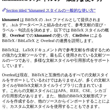
Section titled “klunamed スタイルの一般的な使い方”
klunamed
は BibTeX の
ファイルとして提供されま
.bst
す。
データベースと組み合わせて、参考文献の並び・
.bib
ラベル・句読点を決めます。以下では BibTeX スタイルの概
要、
Overleaf
での
klunamed
の使い方、
CiteDrive
による
BibTeX / BibLaTeX と Overleaf の連携を説明します。
BibTeXは、LaTeXドキュメント内で参考文献を作成するため
の強力な文献ツールです。最も広く使用されている文献ツー
ルの一つであり、多様な文献スタイルや引用形式をサポート
しています。
Overleafは現在、BibTeXと互換性のあるすべての文献スタイ
ルをサポートしているわけではありませんが、多くの文献ス
タイルがBibTeX文献スタイルライブラリに含まれていま
す。これらの文献スタイルにはAPA、IEEE、CSE、シカゴ
の引用形式があります。また、独自のBibTeX文献形式ファ
イルを作成するか、他のソースからインポートすることによ
り、カスタム文献スタイルを使用することもできます。