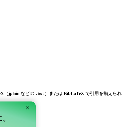
eX
（
jplain
などの
）または
BibLaTeX
で引用を揃えられ
.bst
×
単に。