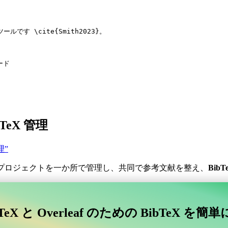
ツールです 
\cite
{
Smith2023
}。
ード
LaTeX 管理
管理”
プロジェクトを一か所で管理し、共同で参考文献を整え、
BibT
。
コラボレーティブなオンラインツールを探していますか？
TeX と Overleaf のための BibTeX を簡
afに接続するコラボレーティブなオンラインツールを探していますか？”