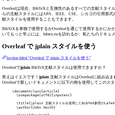
Overleafは現在、BibTeXと互換性のあるすべての文
らの文献スタイルにはAPA、IEEE、CSE、シカゴの引用
献スタイルを使用することもできます。
BibTeXを単独で使用するかOverleafを通じて使用するか
いてもっと学ぶには、bibtex.euを訪れるか、私たちのドキ
Overleaf で
jplain
スタイルを使う
Section titled “Overleaf で jplain スタイルを使う”
Overleafで
jplain
BibTeX文献スタイルは使用できますか？
答えはイエスです！
jplain
文献スタイルはOverleafに組み
Overleafで新しいドキュメントに以下の例を使用してこの
\documentclass
{
article
}
\usepackage
[
utf8
]{
inputenc
}
\title
{jplain 文献スタイルを使用したBibTeX参照のLaTe
\author
{John Smith}