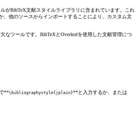
イルがBibTeX文献スタイルライブラリに含まれています。これ
するか、他のソースからインポートすることにより、カスタム文
ツールです。BibTeXとOverleafを使用した文献管理につ
で**
**と入力するか、または
\bibliographystyle{jplain}