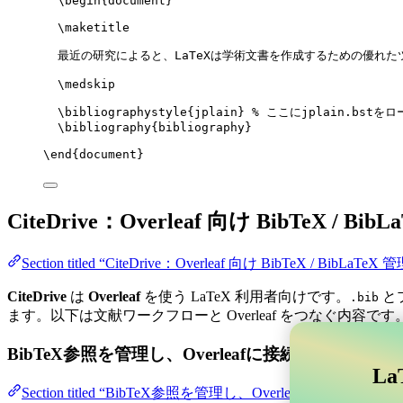
\begin
{
document
}
\maketitle
最近の研究によると、LaTeXは学術文書を作成するための優れた
\medskip
\bibliographystyle
{jplain} 
% ここにjplain.bstをロ
\bibliography
{bibliography}
\end
{
document
}
CiteDrive：Overleaf 向け BibTeX / Bib
Section titled “CiteDrive：Overleaf 向け BibTeX / BibLaTeX 
CiteDrive
は
Overleaf
を使う LaTeX 利用者向けです。
と
.bib
ます。以下は文献ワークフローと Overleaf をつなぐ内容です
BibTeX参照を管理し、Overleafに接続する
La
Section titled “BibTeX参照を管理し、Overle