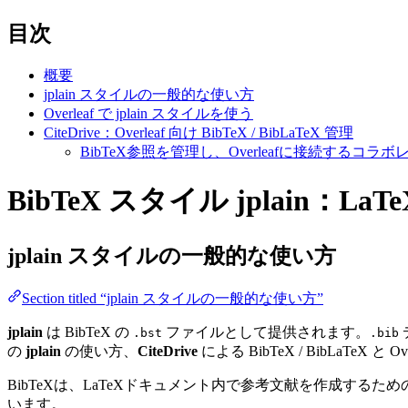
目次
概要
jplain スタイルの一般的な使い方
Overleaf で jplain スタイルを使う
CiteDrive：Overleaf 向け BibTeX / BibLaTeX 管理
BibTeX参照を管理し、Overleafに接続する
BibTeX スタイル jplain：La
jplain
スタイルの一般的な使い方
Section titled “jplain スタイルの一般的な使い方”
jplain
は BibTeX の
ファイルとして提供されます。
.bst
.bib
の
jplain
の使い方、
CiteDrive
による BibTeX / BibLaTeX と
BibTeXは、LaTeXドキュメント内で参考文献を作成す
います。