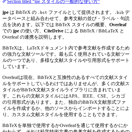
Section titled “jpe スタイルの一般的な使い方”
jpe
は BibTeX の
ファイルとして提供されます。
デ
.bst
.bib
ータベースと組み合わせて、参考文献の並び・ラベル・句読
点を決めます。以下では BibTeX スタイルの概要、
Overleaf
での
jpe
の使い方、
CiteDrive
による BibTeX / BibLaTeX と
Overleaf の連携を説明します。
BibTeXは、LaTeXドキュメント内で参考文献を作成するため
の強力な文献ツールです。最も広く使用されている文献ツー
ルの一つであり、多様な文献スタイルや引用形式をサポート
しています。
Overleafは現在、BibTeXと互換性のあるすべての文献スタイ
ルをサポートしているわけではありませんが、多くの文献ス
タイルがBibTeX文献スタイルライブラリに含まれていま
す。これらの文献スタイルにはAPA、IEEE、CSE、シカゴ
の引用形式があります。また、独自のBibTeX文献形式ファ
イルを作成するか、他のソースからインポートすることによ
り、カスタム文献スタイルを使用することもできます。
BibTeXを単独で使用するかOverleafを通じて使用するかにか
かわらず、それは科学技術文書の参考文献を作成するための