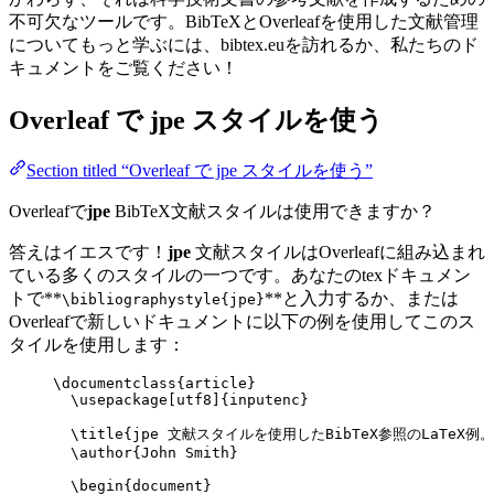
不可欠なツールです。BibTeXとOverleafを使用した文献管理
についてもっと学ぶには、bibtex.euを訪れるか、私たちのド
キュメントをご覧ください！
Overleaf で
jpe
スタイルを使う
Section titled “Overleaf で jpe スタイルを使う”
Overleafで
jpe
BibTeX文献スタイルは使用できますか？
答えはイエスです！
jpe
文献スタイルはOverleafに組み込まれ
ている多くのスタイルの一つです。あなたのtexドキュメン
トで**
**と入力するか、または
\bibliographystyle{jpe}
Overleafで新しいドキュメントに以下の例を使用してこのス
タイルを使用します：
\documentclass
{
article
}
\usepackage
[
utf8
]{
inputenc
}
\title
{jpe 文献スタイルを使用したBibTeX参照のLaTeX例。
\author
{John Smith}
\begin
{
document
}