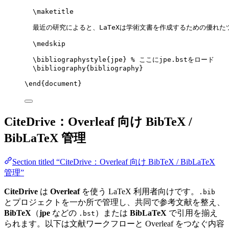
\maketitle
最近の研究によると、LaTeXは学術文書を作成するための優れた
\medskip
\bibliographystyle
{jpe} 
% ここにjpe.bstをロード
\bibliography
{bibliography}
\end
{
document
}
CiteDrive：Overleaf 向け BibTeX /
BibLaTeX 管理
Section titled “CiteDrive：Overleaf 向け BibTeX / BibLaTeX
管理”
CiteDrive
は
Overleaf
を使う LaTeX 利用者向けです。
.bib
とプロジェクトを一か所で管理し、共同で参考文献を整え、
BibTeX
（
jpe
などの
）または
BibLaTeX
で引用を揃え
.bst
られます。以下は文献ワークフローと Overleaf をつなぐ内容