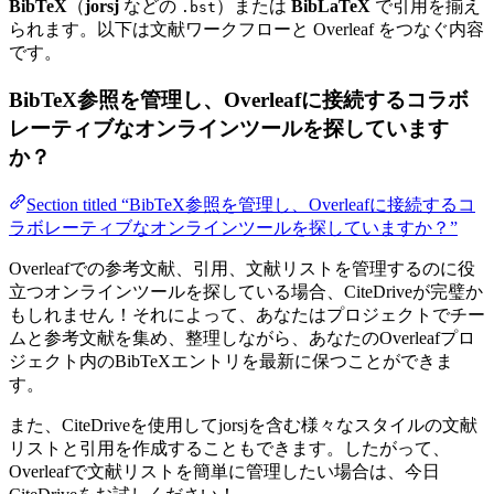
BibTeX
（
jorsj
などの
）または
BibLaTeX
で引用を揃え
.bst
られます。以下は文献ワークフローと Overleaf をつなぐ内容
です。
BibTeX参照を管理し、Overleafに接続するコラボ
レーティブなオンラインツールを探しています
か？
Section titled “BibTeX参照を管理し、Overleafに接続するコ
ラボレーティブなオンラインツールを探していますか？”
Overleafでの参考文献、引用、文献リストを管理するのに役
立つオンラインツールを探している場合、CiteDriveが完璧か
もしれません！それによって、あなたはプロジェクトでチー
ムと参考文献を集め、整理しながら、あなたのOverleafプロ
ジェクト内のBibTeXエントリを最新に保つことができま
す。
また、CiteDriveを使用してjorsjを含む様々なスタイルの文献
リストと引用を作成することもできます。したがって、
Overleafで文献リストを簡単に管理したい場合は、今日