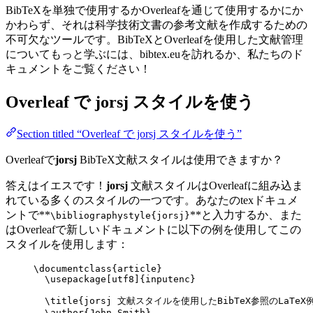
BibTeXを単独で使用するかOverleafを通じて使用するかにか
かわらず、それは科学技術文書の参考文献を作成するための
不可欠なツールです。BibTeXとOverleafを使用した文献管理
についてもっと学ぶには、bibtex.euを訪れるか、私たちのド
キュメントをご覧ください！
Overleaf で
jorsj
スタイルを使う
Section titled “Overleaf で jorsj スタイルを使う”
Overleafで
jorsj
BibTeX文献スタイルは使用できますか？
答えはイエスです！
jorsj
文献スタイルはOverleafに組み込ま
れている多くのスタイルの一つです。あなたのtexドキュメ
ントで**
**と入力するか、また
\bibliographystyle{jorsj}
はOverleafで新しいドキュメントに以下の例を使用してこの
スタイルを使用します：
\documentclass
{
article
}
\usepackage
[
utf8
]{
inputenc
}
\title
{jorsj 文献スタイルを使用したBibTeX参照のLaTeX
\author
{John Smith}