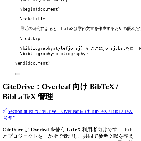
\begin
{
document
}
\maketitle
最近の研究によると、LaTeXは学術文書を作成するための優れた
\medskip
\bibliographystyle
{jorsj} 
% ここにjorsj.bstをロー
\bibliography
{bibliography}
\end
{
document
}
CiteDrive：Overleaf 向け BibTeX /
BibLaTeX 管理
Section titled “CiteDrive：Overleaf 向け BibTeX / BibLaTeX
管理”
CiteDrive
は
Overleaf
を使う LaTeX 利用者向けです。
.bib
とプロジェクトを一か所で管理し、共同で参考文献を整え、