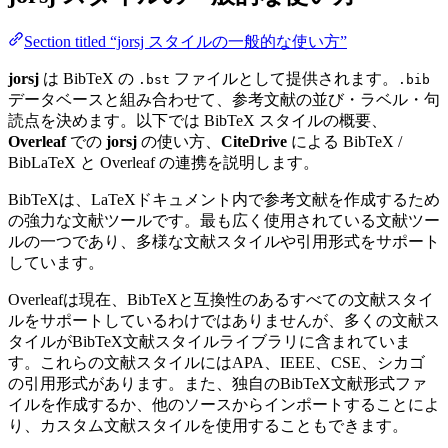
Section titled “jorsj スタイルの一般的な使い方”
jorsj
は BibTeX の
ファイルとして提供されます。
.bst
.bib
データベースと組み合わせて、参考文献の並び・ラベル・句
読点を決めます。以下では BibTeX スタイルの概要、
Overleaf
での
jorsj
の使い方、
CiteDrive
による BibTeX /
BibLaTeX と Overleaf の連携を説明します。
BibTeXは、LaTeXドキュメント内で参考文献を作成するため
の強力な文献ツールです。最も広く使用されている文献ツー
ルの一つであり、多様な文献スタイルや引用形式をサポート
しています。
Overleafは現在、BibTeXと互換性のあるすべての文献スタイ
ルをサポートしているわけではありませんが、多くの文献ス
タイルがBibTeX文献スタイルライブラリに含まれていま
す。これらの文献スタイルにはAPA、IEEE、CSE、シカゴ
の引用形式があります。また、独自のBibTeX文献形式ファ
イルを作成するか、他のソースからインポートすることによ
り、カスタム文献スタイルを使用することもできます。