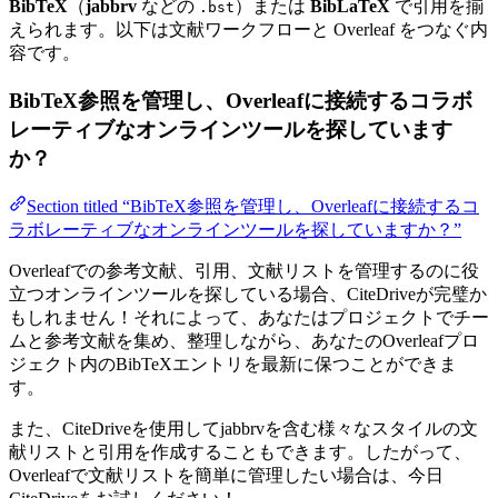
BibTeX
（
jabbrv
などの
）または
BibLaTeX
で引用を揃
.bst
えられます。以下は文献ワークフローと Overleaf をつなぐ内
容です。
BibTeX参照を管理し、Overleafに接続するコラボ
レーティブなオンラインツールを探しています
か？
Section titled “BibTeX参照を管理し、Overleafに接続するコ
ラボレーティブなオンラインツールを探していますか？”
Overleafでの参考文献、引用、文献リストを管理するのに役
立つオンラインツールを探している場合、CiteDriveが完璧か
もしれません！それによって、あなたはプロジェクトでチー
ムと参考文献を集め、整理しながら、あなたのOverleafプロ
ジェクト内のBibTeXエントリを最新に保つことができま
す。
また、CiteDriveを使用してjabbrvを含む様々なスタイルの文
献リストと引用を作成することもできます。したがって、
Overleafで文献リストを簡単に管理したい場合は、今日