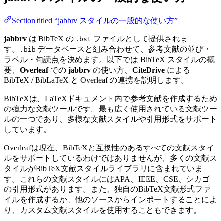
Section titled “jabbrv スタイルの一般的な使い方”
jabbrv
は BibTeX の
ファイルとして提供されま
.bst
す。
データベースと組み合わせて、参考文献の並び・
.bib
ラベル・句読点を決めます。以下では BibTeX スタイルの概
要、
Overleaf
での
jabbrv
の使い方、
CiteDrive
による
BibTeX / BibLaTeX と Overleaf の連携を説明します。
BibTeXは、LaTeXドキュメント内で参考文献を作成するため
の強力な文献ツールです。最も広く使用されている文献ツー
ルの一つであり、多様な文献スタイルや引用形式をサポート
しています。
Overleafは現在、BibTeXと互換性のあるすべての文献スタイ
ルをサポートしているわけではありませんが、多くの文献ス
タイルがBibTeX文献スタイルライブラリに含まれていま
す。これらの文献スタイルにはAPA、IEEE、CSE、シカゴ
の引用形式があります。また、独自のBibTeX文献形式ファ
イルを作成するか、他のソースからインポートすることによ
り、カスタム文献スタイルを使用することもできます。