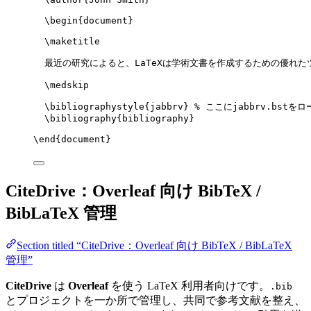
\begin
{
document
}
\maketitle
最近の研究によると、LaTeXは学術文書を作成するための優れた
\medskip
\bibliographystyle
{jabbrv} 
% ここにjabbrv.bstをロ
\bibliography
{bibliography}
\end
{
document
}
CiteDrive：Overleaf 向け BibTeX /
BibLaTeX 管理
Section titled “CiteDrive：Overleaf 向け BibTeX / BibLaTeX
管理”
CiteDrive
は
Overleaf
を使う LaTeX 利用者向けです。
.bib
とプロジェクトを一か所で管理し、共同で参考文献を整え、