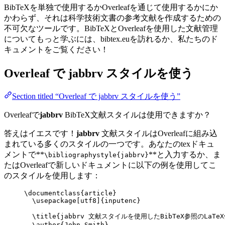
BibTeXを単独で使用するかOverleafを通じて使用するかにか
かわらず、それは科学技術文書の参考文献を作成するための
不可欠なツールです。BibTeXとOverleafを使用した文献管理
についてもっと学ぶには、bibtex.euを訪れるか、私たちのド
キュメントをご覧ください！
Overleaf で
jabbrv
スタイルを使う
Section titled “Overleaf で jabbrv スタイルを使う”
Overleafで
jabbrv
BibTeX文献スタイルは使用できますか？
答えはイエスです！
jabbrv
文献スタイルはOverleafに組み込
まれている多くのスタイルの一つです。あなたのtexドキュ
メントで**
**と入力するか、ま
\bibliographystyle{jabbrv}
たはOverleafで新しいドキュメントに以下の例を使用してこ
のスタイルを使用します：
\documentclass
{
article
}
\usepackage
[
utf8
]{
inputenc
}
\title
{jabbrv 文献スタイルを使用したBibTeX参照のLaTe
\author
{John Smith}