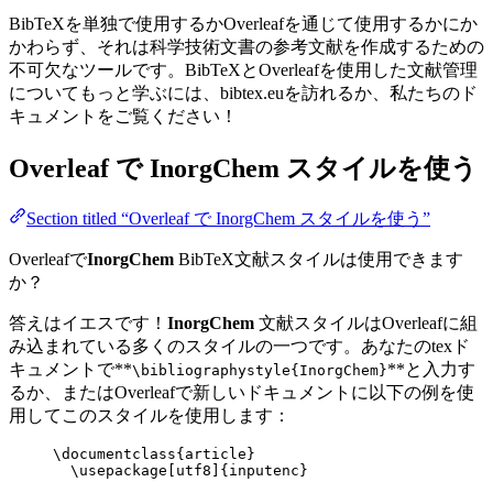
BibTeXを単独で使用するかOverleafを通じて使用するかにか
かわらず、それは科学技術文書の参考文献を作成するための
不可欠なツールです。BibTeXとOverleafを使用した文献管理
についてもっと学ぶには、bibtex.euを訪れるか、私たちのド
キュメントをご覧ください！
Overleaf で
InorgChem
スタイルを使う
Section titled “Overleaf で InorgChem スタイルを使う”
Overleafで
InorgChem
BibTeX文献スタイルは使用できます
か？
答えはイエスです！
InorgChem
文献スタイルはOverleafに組
み込まれている多くのスタイルの一つです。あなたのtexド
キュメントで**
**と入力す
\bibliographystyle{InorgChem}
るか、またはOverleafで新しいドキュメントに以下の例を使
用してこのスタイルを使用します：
\documentclass
{
article
}
\usepackage
[
utf8
]{
inputenc
}