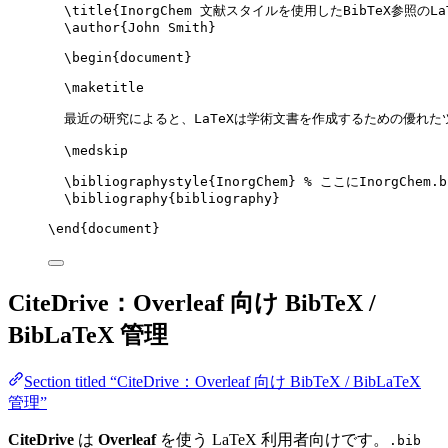
\title
{InorgChem 文献スタイルを使用したBibTeX参照のLa
\author
{John Smith}
\begin
{
document
}
\maketitle
最近の研究によると、LaTeXは学術文書を作成するための優れた
\medskip
\bibliographystyle
{InorgChem} 
% ここにInorgChem.
\bibliography
{bibliography}
\end
{
document
}
CiteDrive：Overleaf 向け BibTeX /
BibLaTeX 管理
Section titled “CiteDrive：Overleaf 向け BibTeX / BibLaTeX
管理”
CiteDrive
は
Overleaf
を使う LaTeX 利用者向けです。
.bib