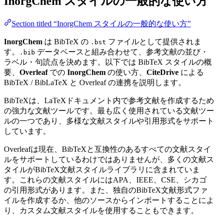
InorgChem
スタイルの一般的な使い方
Section titled “InorgChem スタイルの一般的な使い方”
InorgChem
は BibTeX の
ファイルとして提供されま
.bst
す。
データベースと組み合わせて、参考文献の並び・
.bib
ラベル・句読点を決めます。以下では BibTeX スタイルの概
要、
Overleaf
での
InorgChem
の使い方、
CiteDrive
による
BibTeX / BibLaTeX と Overleaf の連携を説明します。
BibTeXは、LaTeXドキュメント内で参考文献を作成するため
の強力な文献ツールです。最も広く使用されている文献ツー
ルの一つであり、多様な文献スタイルや引用形式をサポート
しています。
Overleafは現在、BibTeXと互換性のあるすべての文献スタイ
ルをサポートしているわけではありませんが、多くの文献ス
タイルがBibTeX文献スタイルライブラリに含まれていま
す。これらの文献スタイルにはAPA、IEEE、CSE、シカゴ
の引用形式があります。また、独自のBibTeX文献形式ファ
イルを作成するか、他のソースからインポートすることによ
り、カスタム文献スタイルを使用することもできます。