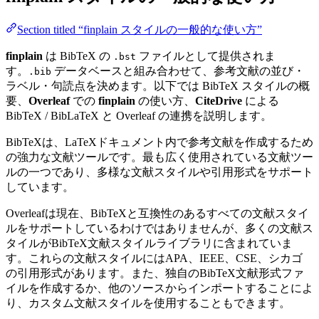
Section titled “finplain スタイルの一般的な使い方”
finplain
は BibTeX の
ファイルとして提供されま
.bst
す。
データベースと組み合わせて、参考文献の並び・
.bib
ラベル・句読点を決めます。以下では BibTeX スタイルの概
要、
Overleaf
での
finplain
の使い方、
CiteDrive
による
BibTeX / BibLaTeX と Overleaf の連携を説明します。
BibTeXは、LaTeXドキュメント内で参考文献を作成するため
の強力な文献ツールです。最も広く使用されている文献ツー
ルの一つであり、多様な文献スタイルや引用形式をサポート
しています。
Overleafは現在、BibTeXと互換性のあるすべての文献スタイ
ルをサポートしているわけではありませんが、多くの文献ス
タイルがBibTeX文献スタイルライブラリに含まれていま
す。これらの文献スタイルにはAPA、IEEE、CSE、シカゴ
の引用形式があります。また、独自のBibTeX文献形式ファ
イルを作成するか、他のソースからインポートすることによ
り、カスタム文献スタイルを使用することもできます。