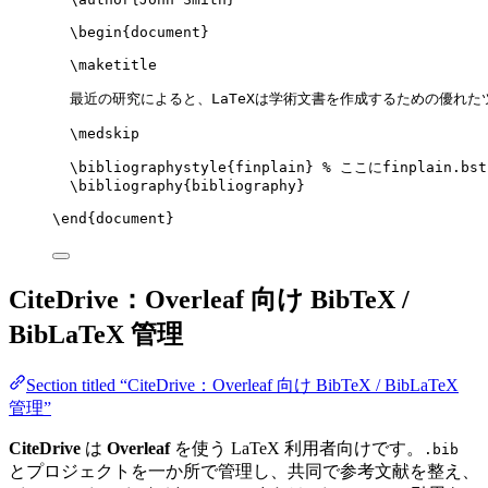
\begin
{
document
}
\maketitle
最近の研究によると、LaTeXは学術文書を作成するための優れた
\medskip
\bibliographystyle
{finplain} 
% ここにfinplain.b
\bibliography
{bibliography}
\end
{
document
}
CiteDrive：Overleaf 向け BibTeX /
BibLaTeX 管理
Section titled “CiteDrive：Overleaf 向け BibTeX / BibLaTeX
管理”
CiteDrive
は
Overleaf
を使う LaTeX 利用者向けです。
.bib
とプロジェクトを一か所で管理し、共同で参考文献を整え、