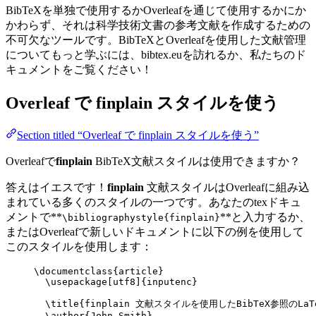
BibTeXを単独で使用するかOverleafを通じて使用するかにか
かわらず、それは科学技術文書の参考文献を作成するための
不可欠なツールです。BibTeXとOverleafを使用した文献管理
についてもっと学ぶには、bibtex.euを訪れるか、私たちのド
キュメントをご覧ください！
Overleaf で
finplain
スタイルを使う
Section titled “Overleaf で finplain スタイルを使う”
Overleafで
finplain
BibTeX文献スタイルは使用できますか？
答えはイエスです！
finplain
文献スタイルはOverleafに組み込
まれている多くのスタイルの一つです。あなたのtexドキュ
メントで**
**と入力するか、
\bibliographystyle{finplain}
またはOverleafで新しいドキュメントに以下の例を使用して
このスタイルを使用します：
\documentclass
{
article
}
\usepackage
[
utf8
]{
inputenc
}
\title
{finplain 文献スタイルを使用したBibTeX参照のLaT
\author
{John Smith}