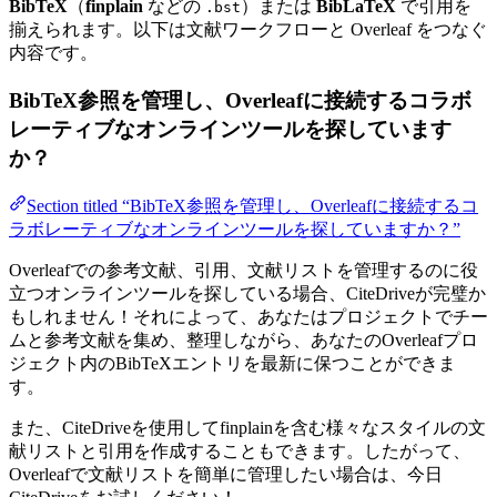
BibTeX
（
finplain
などの
）または
BibLaTeX
で引用を
.bst
揃えられます。以下は文献ワークフローと Overleaf をつなぐ
内容です。
BibTeX参照を管理し、Overleafに接続するコラボ
レーティブなオンラインツールを探しています
か？
Section titled “BibTeX参照を管理し、Overleafに接続するコ
ラボレーティブなオンラインツールを探していますか？”
Overleafでの参考文献、引用、文献リストを管理するのに役
立つオンラインツールを探している場合、CiteDriveが完璧か
もしれません！それによって、あなたはプロジェクトでチー
ムと参考文献を集め、整理しながら、あなたのOverleafプロ
ジェクト内のBibTeXエントリを最新に保つことができま
す。
また、CiteDriveを使用してfinplainを含む様々なスタイルの文
献リストと引用を作成することもできます。したがって、
Overleafで文献リストを簡単に管理したい場合は、今日