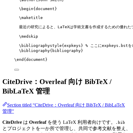
\begin
{
document
}
\maketitle
最近の研究によると、LaTeXは学術文書を作成するための優れた
\medskip
\bibliographystyle
{expkeys} 
% ここにexpkeys.bst
\bibliography
{bibliography}
\end
{
document
}
CiteDrive：Overleaf 向け BibTeX /
BibLaTeX 管理
Section titled “CiteDrive：Overleaf 向け BibTeX / BibLaTeX
管理”
CiteDrive
は
Overleaf
を使う LaTeX 利用者向けです。
.bib
とプロジェクトを一か所で管理し、共同で参考文献を整え、