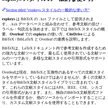
Section titled “expkeys スタイルの一般的な使い方”
expkeys
は BibTeX の
ファイルとして提供されま
.bst
す。
データベースと組み合わせて、参考文献の並び・
.bib
ラベル・句読点を決めます。以下では BibTeX スタイルの概
要、
Overleaf
での
expkeys
の使い方、
CiteDrive
による
BibTeX / BibLaTeX と Overleaf の連携を説明します。
BibTeXは、LaTeXドキュメント内で参考文献を作成するため
の強力な文献ツールです。最も広く使用されている文献ツー
ルの一つであり、多様な文献スタイルや引用形式をサポート
しています。
Overleafは現在、BibTeXと互換性のあるすべての文献スタイ
ルをサポートしているわけではありませんが、多くの文献ス
タイルがBibTeX文献スタイルライブラリに含まれていま
す。これらの文献スタイルにはAPA、IEEE、CSE、シカゴ
の引用形式があります。また、独自のBibTeX文献形式ファ
イルを作成するか、他のソースからインポートすることによ
り、カスタム文献スタイルを使用することもできます。