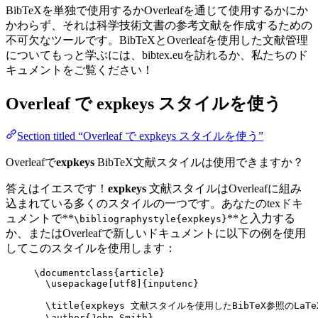
BibTeXを単独で使用するかOverleafを通じて使用するかにか
かわらず、それは科学技術文書の参考文献を作成するための
不可欠なツールです。BibTeXとOverleafを使用した文献管理
についてもっと学ぶには、bibtex.euを訪れるか、私たちのド
キュメントをご覧ください！
Overleaf で
expkeys
スタイルを使う
Section titled “Overleaf で expkeys スタイルを使う”
Overleafで
expkeys
BibTeX文献スタイルは使用できますか？
答えはイエスです！
expkeys
文献スタイルはOverleafに組み
込まれている多くのスタイルの一つです。あなたのtexドキ
ュメントで**
**と入力する
\bibliographystyle{expkeys}
か、またはOverleafで新しいドキュメントに以下の例を使用
してこのスタイルを使用します：
\documentclass
{
article
}
\usepackage
[
utf8
]{
inputenc
}
\title
{expkeys 文献スタイルを使用したBibTeX参照のLaTe
\author
{John Smith}