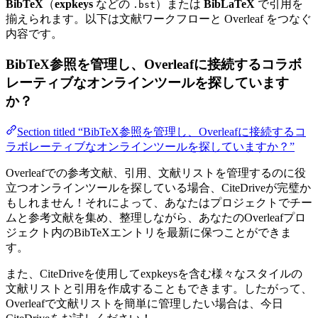
BibTeX
（
expkeys
などの
）または
BibLaTeX
で引用を
.bst
揃えられます。以下は文献ワークフローと Overleaf をつなぐ
内容です。
BibTeX参照を管理し、Overleafに接続するコラボ
レーティブなオンラインツールを探しています
か？
Section titled “BibTeX参照を管理し、Overleafに接続するコ
ラボレーティブなオンラインツールを探していますか？”
Overleafでの参考文献、引用、文献リストを管理するのに役
立つオンラインツールを探している場合、CiteDriveが完璧か
もしれません！それによって、あなたはプロジェクトでチー
ムと参考文献を集め、整理しながら、あなたのOverleafプロ
ジェクト内のBibTeXエントリを最新に保つことができま
す。
また、CiteDriveを使用してexpkeysを含む様々なスタイルの
文献リストと引用を作成することもできます。したがって、
Overleafで文献リストを簡単に管理したい場合は、今日