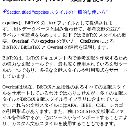
Section titled “expcites スタイルの一般的な使い方”
expcites
は BibTeX の
ファイルとして提供されま
.bst
す。
データベースと組み合わせて、参考文献の並び・
.bib
ラベル・句読点を決めます。以下では BibTeX スタイルの概
要、
Overleaf
での
expcites
の使い方、
CiteDrive
による
BibTeX / BibLaTeX と Overleaf の連携を説明します。
BibTeXは、LaTeXドキュメント内で参考文献を作成するため
の強力な文献ツールです。最も広く使用されている文献ツー
ルの一つであり、多様な文献スタイルや引用形式をサポート
しています。
Overleafは現在、BibTeXと互換性のあるすべての文献スタイ
ルをサポートしているわけではありませんが、多くの文献ス
タイルがBibTeX文献スタイルライブラリに含まれていま
す。これらの文献スタイルにはAPA、IEEE、CSE、シカゴ
の引用形式があります。また、独自のBibTeX文献形式ファ
イルを作成するか、他のソースからインポートすることによ
り、カスタム文献スタイルを使用することもできます。