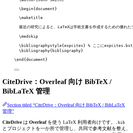
\begin
{
document
}
\maketitle
最近の研究によると、LaTeXは学術文書を作成するための優れた
\medskip
\bibliographystyle
{expcites} 
% ここにexpcites.b
\bibliography
{bibliography}
\end
{
document
}
CiteDrive：Overleaf 向け BibTeX /
BibLaTeX 管理
Section titled “CiteDrive：Overleaf 向け BibTeX / BibLaTeX
管理”
CiteDrive
は
Overleaf
を使う LaTeX 利用者向けです。
.bib
とプロジェクトを一か所で管理し、共同で参考文献を整え、