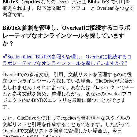
BibTeX
（
expcites
などの
）または
BibLaTeX
で引用を
.bst
揃えられます。以下は文献ワークフローと Overleaf をつなぐ
内容です。
BibTeX参照を管理し、Overleafに接続するコラボ
レーティブなオンラインツールを探しています
か？
Section titled “BibTeX参照を管理し、Overleafに接続するコ
ラボレーティブなオンラインツールを探していますか？”
Overleafでの参考文献、引用、文献リストを管理するのに役
立つオンラインツールを探している場合、CiteDriveが完璧か
もしれません！それによって、あなたはプロジェクトでチー
ムと参考文献を集め、整理しながら、あなたのOverleafプロ
ジェクト内のBibTeXエントリを最新に保つことができま
す。
また、CiteDriveを使用してexpcitesを含む様々なスタイルの
文献リストと引用を作成することもできます。したがって、
Overleafで文献リストを簡単に管理したい場合は、今日