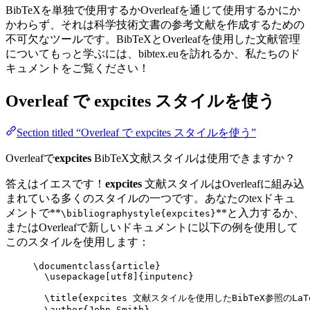
BibTeXを単独で使用するかOverleafを通じて使用するかにか
かわらず、それは科学技術文書の参考文献を作成するための
不可欠なツールです。BibTeXとOverleafを使用した文献管理
についてもっと学ぶには、bibtex.euを訪れるか、私たちのド
キュメントをご覧ください！
Overleaf で
expcites
スタイルを使う
Section titled “Overleaf で expcites スタイルを使う”
Overleafで
expcites
BibTeX文献スタイルは使用できますか？
答えはイエスです！
expcites
文献スタイルはOverleafに組み込
まれている多くのスタイルの一つです。あなたのtexドキュ
メントで**
**と入力するか、
\bibliographystyle{expcites}
またはOverleafで新しいドキュメントに以下の例を使用して
このスタイルを使用します：
\documentclass
{
article
}
\usepackage
[
utf8
]{
inputenc
}
\title
{expcites 文献スタイルを使用したBibTeX参照のLaT
\author
{John Smith}