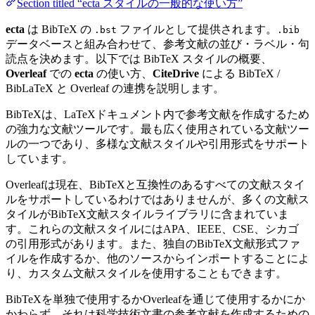
Section titled “ecta スタイルの一般的な使い方”
ecta
は BibTeX の
ファイルとして提供されます。
.bst
.bib
データベースと組み合わせて、参考文献の並び・ラベル・句
読点を決めます。以下では BibTeX スタイルの概要、
Overleaf
での
ecta
の使い方、
CiteDrive
による BibTeX /
BibLaTeX と Overleaf の連携を説明します。
BibTeXは、LaTeXドキュメント内で参考文献を作成するため
の強力な文献ツールです。最も広く使用されている文献ツー
ルの一つであり、多様な文献スタイルや引用形式をサポート
しています。
Overleafは現在、BibTeXと互換性のあるすべての文献スタイ
ルをサポートしているわけではありませんが、多くの文献ス
タイルがBibTeX文献スタイルライブラリに含まれていま
す。これらの文献スタイルにはAPA、IEEE、CSE、シカゴ
の引用形式があります。また、独自のBibTeX文献形式ファ
イルを作成するか、他のソースからインポートすることによ
り、カスタム文献スタイルを使用することもできます。
BibTeXを単独で使用するかOverleafを通じて使用するかにか
かわらず、それは科学技術文書の参考文献を作成するための