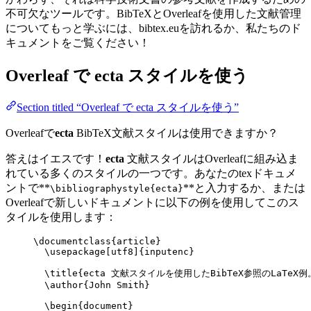
不可欠なツールです。BibTeXとOverleafを使用した文献管理
についてもっと学ぶには、bibtex.euを訪れるか、私たちのド
キュメントをご覧ください！
Overleaf で
ecta
スタイルを使う
Section titled “Overleaf で ecta スタイルを使う”
Overleafで
ecta
BibTeX文献スタイルは使用できますか？
答えはイエスです！
ecta
文献スタイルはOverleafに組み込ま
れている多くのスタイルの一つです。あなたのtexドキュメ
ントで**
**と入力するか、または
\bibliographystyle{ecta}
Overleafで新しいドキュメントに以下の例を使用してこのス
タイルを使用します：
\documentclass
{
article
}
\usepackage
[
utf8
]{
inputenc
}
\title
{ecta 文献スタイルを使用したBibTeX参照のLaTeX例
\author
{John Smith}
\begin
{
document
}