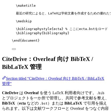
\maketitle
最近の研究によると、LaTeXは学術文書を作成するための優れた
\medskip
\bibliographystyle
{ecta} 
% ここにecta.bstをロード
\bibliography
{bibliography}
\end
{
document
}
CiteDrive：Overleaf 向け BibTeX /
BibLaTeX 管理
Section titled “CiteDrive：Overleaf 向け BibTeX / BibLaTeX
管理”
CiteDrive
は
Overleaf
を使う LaTeX 利用者向けです。
.bib
とプロジェクトを一か所で管理し、共同で参考文献を整え、
BibTeX
（
ecta
などの
）または
BibLaTeX
で引用を揃え
.bst
られます。以下は文献ワークフローと Overleaf をつなぐ内容