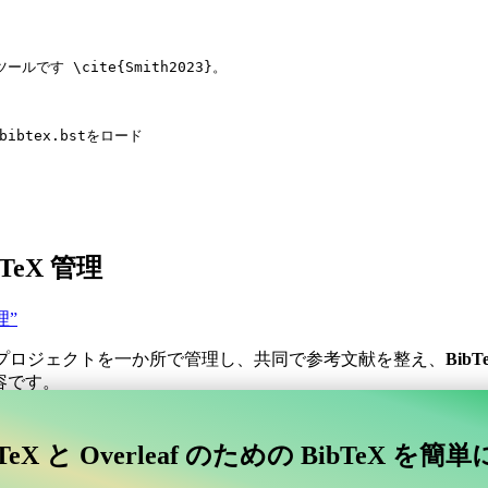
ツールです 
\cite
{
Smith2023
}。
bbibtex.bstをロード
LaTeX 管理
管理”
プロジェクトを一か所で管理し、共同で参考文献を整え、
BibT
内容です。
コラボレーティブなオンラインツールを探していますか？
TeX と Overleaf のための BibTeX を簡
afに接続するコラボレーティブなオンラインツールを探していますか？”