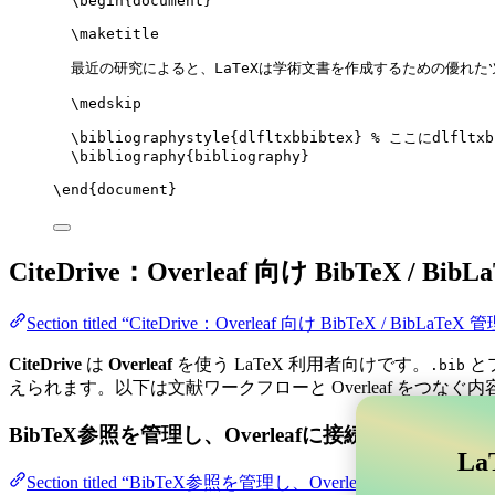
\begin
{
document
}
\maketitle
最近の研究によると、LaTeXは学術文書を作成するための優れた
\medskip
\bibliographystyle
{dlfltxbbibtex} 
% ここにdlfltx
\bibliography
{bibliography}
\end
{
document
}
CiteDrive：Overleaf 向け BibTeX / Bib
Section titled “CiteDrive：Overleaf 向け BibTeX / BibLaTeX 
CiteDrive
は
Overleaf
を使う LaTeX 利用者向けです。
と
.bib
えられます。以下は文献ワークフローと Overleaf をつなぐ
BibTeX参照を管理し、Overleafに接続する
La
Section titled “BibTeX参照を管理し、Overle