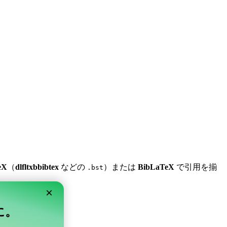
eX
（
dlfltxbbibtex
などの
）または
BibLaTeX
で引用を揃
.bst
×
単に。