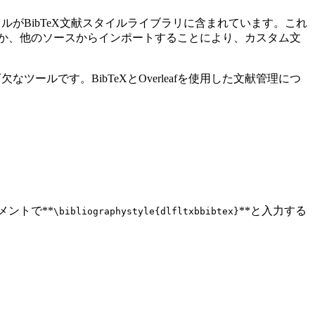
イルがBibTeX文献スタイルライブラリに含まれています。これ
するか、他のソースからインポートすることにより、カスタム文
ツールです。BibTeXとOverleafを使用した文献管理につ
メントで**
**と入力する
\bibliographystyle{dlfltxbbibtex}