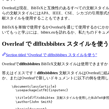
Overleafは現在、BibTeXと互換性のあるすべての文
らの文献スタイルにはAPA、IEEE、CSE、シカゴの引用
献スタイルを使用することもできます。
BibTeXを単独で使用するかOverleafを通じて使用するか
いてもっと学ぶには、bibtex.euを訪れるか、私たちのドキ
Overleaf で
dlfltxbbibtex
スタイルを使う
Section titled “Overleaf で dlfltxbbibtex スタイルを使う”
Overleafで
dlfltxbbibtex
BibTeX文献スタイルは使用できますか
答えはイエスです！
dlfltxbbibtex
文献スタイルはOverleaf
か、またはOverleafで新しいドキュメントに以下の例を使
\documentclass
{
article
}
\usepackage
[
utf8
]{
inputenc
}
\title
{dlfltxbbibtex 文献スタイルを使用したBibTeX参照
\author
{John Smith}