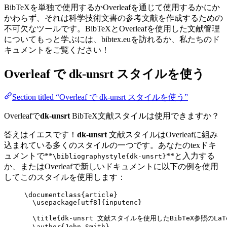
BibTeXを単独で使用するかOverleafを通じて使用するかにか
かわらず、それは科学技術文書の参考文献を作成するための
不可欠なツールです。BibTeXとOverleafを使用した文献管理
についてもっと学ぶには、bibtex.euを訪れるか、私たちのド
キュメントをご覧ください！
Overleaf で
dk-unsrt
スタイルを使う
Section titled “Overleaf で dk-unsrt スタイルを使う”
Overleafで
dk-unsrt
BibTeX文献スタイルは使用できますか？
答えはイエスです！
dk-unsrt
文献スタイルはOverleafに組み
込まれている多くのスタイルの一つです。あなたのtexドキ
ュメントで**
**と入力する
\bibliographystyle{dk-unsrt}
か、またはOverleafで新しいドキュメントに以下の例を使用
してこのスタイルを使用します：
\documentclass
{
article
}
\usepackage
[
utf8
]{
inputenc
}
\title
{dk-unsrt 文献スタイルを使用したBibTeX参照のLaT
\author
{John Smith}