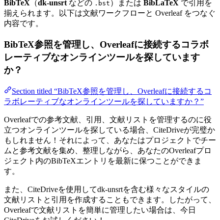
BibTeX
（
dk-unsrt
などの
）または
BibLaTeX
で引用を
.bst
揃えられます。以下は文献ワークフローと Overleaf をつなぐ
内容です。
BibTeX参照を管理し、Overleafに接続するコラボ
レーティブなオンラインツールを探しています
か？
Section titled “BibTeX参照を管理し、Overleafに接続するコ
ラボレーティブなオンラインツールを探していますか？”
Overleafでの参考文献、引用、文献リストを管理するのに役
立つオンラインツールを探している場合、CiteDriveが完璧か
もしれません！それによって、あなたはプロジェクトでチー
ムと参考文献を集め、整理しながら、あなたのOverleafプロ
ジェクト内のBibTeXエントリを最新に保つことができま
す。
また、CiteDriveを使用してdk-unsrtを含む様々なスタイルの
文献リストと引用を作成することもできます。したがって、
Overleafで文献リストを簡単に管理したい場合は、今日