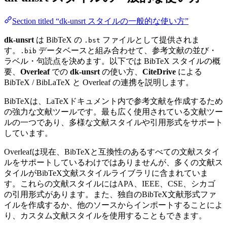
Section titled “dk-unsrt スタイルの一般的な使い方”
dk-unsrt
は BibTeX の
ファイルとして提供されま
.bst
す。
データベースと組み合わせて、参考文献の並び・
.bib
ラベル・句読点を決めます。以下では BibTeX スタイルの概
要、
Overleaf
での
dk-unsrt
の使い方、
CiteDrive
による
BibTeX / BibLaTeX と Overleaf の連携を説明します。
BibTeXは、LaTeXドキュメント内で参考文献を作成するため
の強力な文献ツールです。最も広く使用されている文献ツー
ルの一つであり、多様な文献スタイルや引用形式をサポート
しています。
Overleafは現在、BibTeXと互換性のあるすべての文献スタイ
ルをサポートしているわけではありませんが、多くの文献ス
タイルがBibTeX文献スタイルライブラリに含まれていま
す。これらの文献スタイルにはAPA、IEEE、CSE、シカゴ
の引用形式があります。また、独自のBibTeX文献形式ファ
イルを作成するか、他のソースからインポートすることによ
り、カスタム文献スタイルを使用することもできます。