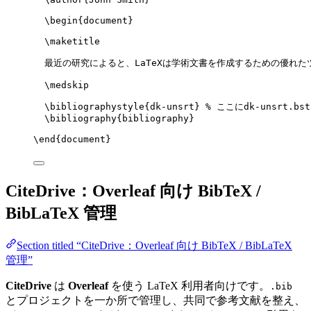
\begin
{
document
}
\maketitle
最近の研究によると、LaTeXは学術文書を作成するための優れた
\medskip
\bibliographystyle
{dk-unsrt} 
% ここにdk-unsrt.b
\bibliography
{bibliography}
\end
{
document
}
CiteDrive：Overleaf 向け BibTeX /
BibLaTeX 管理
Section titled “CiteDrive：Overleaf 向け BibTeX / BibLaTeX
管理”
CiteDrive
は
Overleaf
を使う LaTeX 利用者向けです。
.bib
とプロジェクトを一か所で管理し、共同で参考文献を整え、