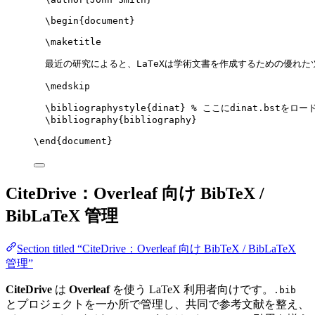
\begin
{
document
}
\maketitle
最近の研究によると、LaTeXは学術文書を作成するための優れた
\medskip
\bibliographystyle
{dinat} 
% ここにdinat.bstをロー
\bibliography
{bibliography}
\end
{
document
}
CiteDrive：Overleaf 向け BibTeX /
BibLaTeX 管理
Section titled “CiteDrive：Overleaf 向け BibTeX / BibLaTeX
管理”
CiteDrive
は
Overleaf
を使う LaTeX 利用者向けです。
.bib
とプロジェクトを一か所で管理し、共同で参考文献を整え、