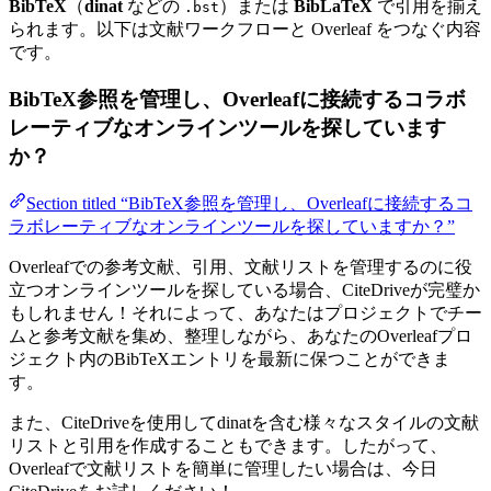
BibTeX
（
dinat
などの
）または
BibLaTeX
で引用を揃え
.bst
られます。以下は文献ワークフローと Overleaf をつなぐ内容
です。
BibTeX参照を管理し、Overleafに接続するコラボ
レーティブなオンラインツールを探しています
か？
Section titled “BibTeX参照を管理し、Overleafに接続するコ
ラボレーティブなオンラインツールを探していますか？”
Overleafでの参考文献、引用、文献リストを管理するのに役
立つオンラインツールを探している場合、CiteDriveが完璧か
もしれません！それによって、あなたはプロジェクトでチー
ムと参考文献を集め、整理しながら、あなたのOverleafプロ
ジェクト内のBibTeXエントリを最新に保つことができま
す。
また、CiteDriveを使用してdinatを含む様々なスタイルの文献
リストと引用を作成することもできます。したがって、
Overleafで文献リストを簡単に管理したい場合は、今日