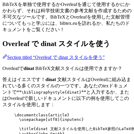
BibTeXを単独で使用するかOverleafを通じて使用するかにか
かわらず、それは科学技術文書の参考文献を作成するための
不可欠なツールです。BibTeXとOverleafを使用した文献管理
についてもっと学ぶには、bibtex.euを訪れるか、私たちのド
キュメントをご覧ください！
Overleaf で
dinat
スタイルを使う
Section titled “Overleaf で dinat スタイルを使う”
Overleafで
dinat
BibTeX文献スタイルは使用できますか？
答えはイエスです！
dinat
文献スタイルはOverleafに組み込ま
れている多くのスタイルの一つです。あなたのtexドキュメ
ントで**
**と入力するか、また
\bibliographystyle{dinat}
はOverleafで新しいドキュメントに以下の例を使用してこの
スタイルを使用します：
\documentclass
{
article
}
\usepackage
[
utf8
]{
inputenc
}
\title
{dinat 文献スタイルを使用したBibTeX参照のLaTeX
\author
{John Smith}