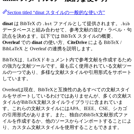
Section titled “dinat スタイルの一般的な使い方”
dinat
は BibTeX の
ファイルとして提供されます。
.bst
.bib
データベースと組み合わせて、参考文献の並び・ラベル・句
読点を決めます。以下では BibTeX スタイルの概要、
Overleaf
での
dinat
の使い方、
CiteDrive
による BibTeX /
BibLaTeX と Overleaf の連携を説明します。
BibTeXは、LaTeXドキュメント内で参考文献を作成するため
の強力な文献ツールです。最も広く使用されている文献ツー
ルの一つであり、多様な文献スタイルや引用形式をサポート
しています。
Overleafは現在、BibTeXと互換性のあるすべての文献スタイ
ルをサポートしているわけではありませんが、多くの文献ス
タイルがBibTeX文献スタイルライブラリに含まれていま
す。これらの文献スタイルにはAPA、IEEE、CSE、シカゴ
の引用形式があります。また、独自のBibTeX文献形式ファ
イルを作成するか、他のソースからインポートすることによ
り、カスタム文献スタイルを使用することもできます。