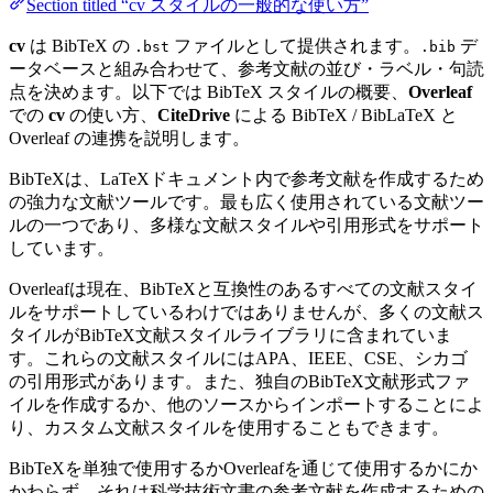
Section titled “cv スタイルの一般的な使い方”
cv
は BibTeX の
ファイルとして提供されます。
デ
.bst
.bib
ータベースと組み合わせて、参考文献の並び・ラベル・句読
点を決めます。以下では BibTeX スタイルの概要、
Overleaf
での
cv
の使い方、
CiteDrive
による BibTeX / BibLaTeX と
Overleaf の連携を説明します。
BibTeXは、LaTeXドキュメント内で参考文献を作成するため
の強力な文献ツールです。最も広く使用されている文献ツー
ルの一つであり、多様な文献スタイルや引用形式をサポート
しています。
Overleafは現在、BibTeXと互換性のあるすべての文献スタイ
ルをサポートしているわけではありませんが、多くの文献ス
タイルがBibTeX文献スタイルライブラリに含まれていま
す。これらの文献スタイルにはAPA、IEEE、CSE、シカゴ
の引用形式があります。また、独自のBibTeX文献形式ファ
イルを作成するか、他のソースからインポートすることによ
り、カスタム文献スタイルを使用することもできます。
BibTeXを単独で使用するかOverleafを通じて使用するかにか
かわらず、それは科学技術文書の参考文献を作成するための