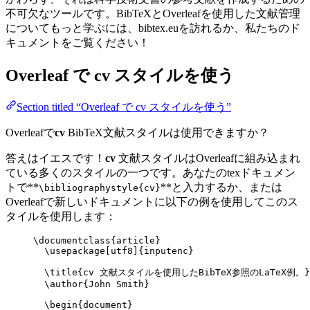
不可欠なツールです。BibTeXとOverleafを使用した文献管理
についてもっと学ぶには、bibtex.euを訪れるか、私たちのド
キュメントをご覧ください！
Overleaf で
cv
スタイルを使う
Section titled “Overleaf で cv スタイルを使う”
Overleafで
cv
BibTeX文献スタイルは使用できますか？
答えはイエスです！
cv
文献スタイルはOverleafに組み込まれ
ている多くのスタイルの一つです。あなたのtexドキュメン
トで**
**と入力するか、または
\bibliographystyle{cv}
Overleafで新しいドキュメントに以下の例を使用してこのス
タイルを使用します：
\documentclass
{
article
}
\usepackage
[
utf8
]{
inputenc
}
\title
{cv 文献スタイルを使用したBibTeX参照のLaTeX例。}
\author
{John Smith}
\begin
{
document
}