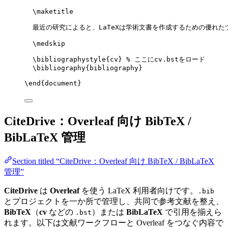
\maketitle
最近の研究によると、LaTeXは学術文書を作成するための優れた
\medskip
\bibliographystyle
{cv} 
% ここにcv.bstをロード
\bibliography
{bibliography}
\end
{
document
}
CiteDrive：Overleaf 向け BibTeX /
BibLaTeX 管理
Section titled “CiteDrive：Overleaf 向け BibTeX / BibLaTeX
管理”
CiteDrive
は
Overleaf
を使う LaTeX 利用者向けです。
.bib
とプロジェクトを一か所で管理し、共同で参考文献を整え、
BibTeX
（
cv
などの
）または
BibLaTeX
で引用を揃えら
.bst
れます。以下は文献ワークフローと Overleaf をつなぐ内容で