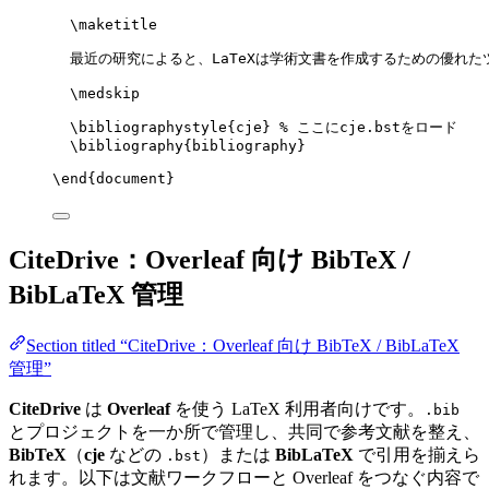
\maketitle
最近の研究によると、LaTeXは学術文書を作成するための優れた
\medskip
\bibliographystyle
{cje} 
% ここにcje.bstをロード
\bibliography
{bibliography}
\end
{
document
}
CiteDrive：Overleaf 向け BibTeX /
BibLaTeX 管理
Section titled “CiteDrive：Overleaf 向け BibTeX / BibLaTeX
管理”
CiteDrive
は
Overleaf
を使う LaTeX 利用者向けです。
.bib
とプロジェクトを一か所で管理し、共同で参考文献を整え、
BibTeX
（
cje
などの
）または
BibLaTeX
で引用を揃えら
.bst
れます。以下は文献ワークフローと Overleaf をつなぐ内容で