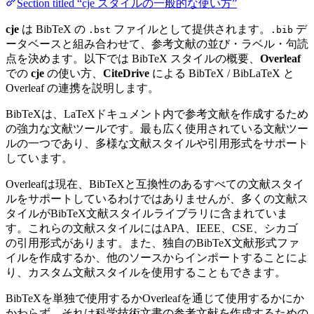
Section titled “cje スタイルの一般的な使い方”
cje
は BibTeX の
ファイルとして提供されます。
デ
.bst
.bib
ータベースと組み合わせて、参考文献の並び・ラベル・句読
点を決めます。以下では BibTeX スタイルの概要、
Overleaf
での
cje
の使い方、
CiteDrive
による BibTeX / BibLaTeX と
Overleaf の連携を説明します。
BibTeXは、LaTeXドキュメント内で参考文献を作成するため
の強力な文献ツールです。最も広く使用されている文献ツー
ルの一つであり、多様な文献スタイルや引用形式をサポート
しています。
Overleafは現在、BibTeXと互換性のあるすべての文献スタイ
ルをサポートしているわけではありませんが、多くの文献ス
タイルがBibTeX文献スタイルライブラリに含まれていま
す。これらの文献スタイルにはAPA、IEEE、CSE、シカゴ
の引用形式があります。また、独自のBibTeX文献形式ファ
イルを作成するか、他のソースからインポートすることによ
り、カスタム文献スタイルを使用することもできます。
BibTeXを単独で使用するかOverleafを通じて使用するかにか
かわらず、それは科学技術文書の参考文献を作成するための