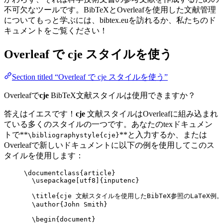
不可欠なツールです。BibTeXとOverleafを使用した文献管理
についてもっと学ぶには、bibtex.euを訪れるか、私たちのド
キュメントをご覧ください！
Overleaf で
cje
スタイルを使う
Section titled “Overleaf で cje スタイルを使う”
Overleafで
cje
BibTeX文献スタイルは使用できますか？
答えはイエスです！
cje
文献スタイルはOverleafに組み込まれ
ている多くのスタイルの一つです。あなたのtexドキュメン
トで**
**と入力するか、または
\bibliographystyle{cje}
Overleafで新しいドキュメントに以下の例を使用してこのス
タイルを使用します：
\documentclass
{
article
}
\usepackage
[
utf8
]{
inputenc
}
\title
{cje 文献スタイルを使用したBibTeX参照のLaTeX例。
\author
{John Smith}
\begin
{
document
}