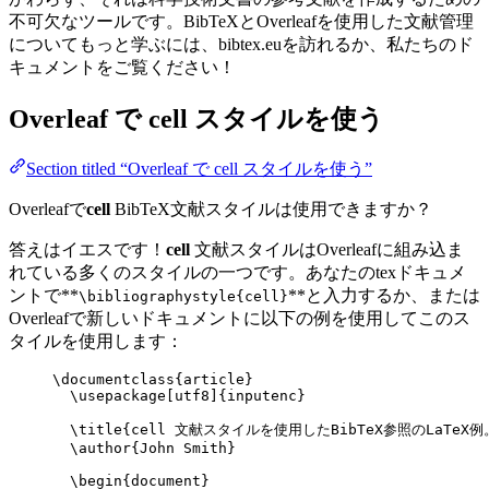
不可欠なツールです。BibTeXとOverleafを使用した文献管理
についてもっと学ぶには、bibtex.euを訪れるか、私たちのド
キュメントをご覧ください！
Overleaf で
cell
スタイルを使う
Section titled “Overleaf で cell スタイルを使う”
Overleafで
cell
BibTeX文献スタイルは使用できますか？
答えはイエスです！
cell
文献スタイルはOverleafに組み込ま
れている多くのスタイルの一つです。あなたのtexドキュメ
ントで**
**と入力するか、または
\bibliographystyle{cell}
Overleafで新しいドキュメントに以下の例を使用してこのス
タイルを使用します：
\documentclass
{
article
}
\usepackage
[
utf8
]{
inputenc
}
\title
{cell 文献スタイルを使用したBibTeX参照のLaTeX例
\author
{John Smith}
\begin
{
document
}