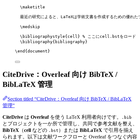
\maketitle
最近の研究によると、LaTeXは学術文書を作成するための優れた
\medskip
\bibliographystyle
{cell} 
% ここにcell.bstをロード
\bibliography
{bibliography}
\end
{
document
}
CiteDrive：Overleaf 向け BibTeX /
BibLaTeX 管理
Section titled “CiteDrive：Overleaf 向け BibTeX / BibLaTeX
管理”
CiteDrive
は
Overleaf
を使う LaTeX 利用者向けです。
.bib
とプロジェクトを一か所で管理し、共同で参考文献を整え、
BibTeX
（
cell
などの
）または
BibLaTeX
で引用を揃え
.bst
られます。以下は文献ワークフローと Overleaf をつなぐ内容