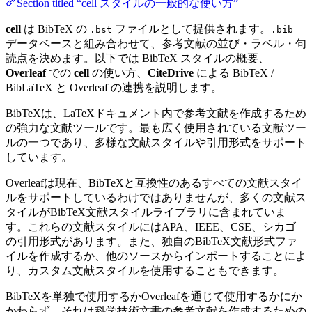
Section titled “cell スタイルの一般的な使い方”
cell
は BibTeX の
ファイルとして提供されます。
.bst
.bib
データベースと組み合わせて、参考文献の並び・ラベル・句
読点を決めます。以下では BibTeX スタイルの概要、
Overleaf
での
cell
の使い方、
CiteDrive
による BibTeX /
BibLaTeX と Overleaf の連携を説明します。
BibTeXは、LaTeXドキュメント内で参考文献を作成するため
の強力な文献ツールです。最も広く使用されている文献ツー
ルの一つであり、多様な文献スタイルや引用形式をサポート
しています。
Overleafは現在、BibTeXと互換性のあるすべての文献スタイ
ルをサポートしているわけではありませんが、多くの文献ス
タイルがBibTeX文献スタイルライブラリに含まれていま
す。これらの文献スタイルにはAPA、IEEE、CSE、シカゴ
の引用形式があります。また、独自のBibTeX文献形式ファ
イルを作成するか、他のソースからインポートすることによ
り、カスタム文献スタイルを使用することもできます。
BibTeXを単独で使用するかOverleafを通じて使用するかにか
かわらず、それは科学技術文書の参考文献を作成するための