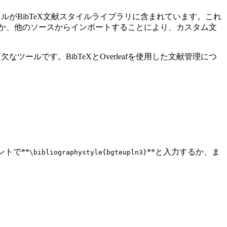
イルがBibTeX文献スタイルライブラリに含まれています。これ
するか、他のソースからインポートすることにより、カスタム文
ツールです。BibTeXとOverleafを使用した文献管理につ
ントで**
**と入力するか、ま
\bibliographystyle{bgteupln3}