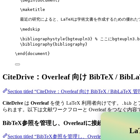
\begin
{
document
}
\maketitle
最近の研究によると、LaTeXは学術文書を作成するための優れた
\medskip
\bibliographystyle
{bgteupln3} 
% ここにbgteupln3.
\bibliography
{bibliography}
\end
{
document
}
CiteDrive：Overleaf 向け BibTeX / Bib
Section titled “CiteDrive：Overleaf 向け BibTeX / BibLaTeX 
CiteDrive
は
Overleaf
を使う LaTeX 利用者向けです。
と
.bib
られます。以下は文献ワークフローと Overleaf をつなぐ内容
BibTeX参照を管理し、Overleafに接続する
La
Section titled “BibTeX参照を管理し、Overle