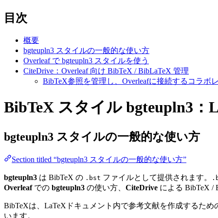
目次
概要
bgteupln3 スタイルの一般的な使い方
Overleaf で bgteupln3 スタイルを使う
CiteDrive：Overleaf 向け BibTeX / BibLaTeX 管理
BibTeX参照を管理し、Overleafに接続する
BibTeX スタイル bgteupln3
bgteupln3
スタイルの一般的な使い方
Section titled “bgteupln3 スタイルの一般的な使い方”
bgteupln3
は BibTeX の
ファイルとして提供されます。
.bst
.
Overleaf
での
bgteupln3
の使い方、
CiteDrive
による BibTeX /
BibTeXは、LaTeXドキュメント内で参考文献を作成す
います。