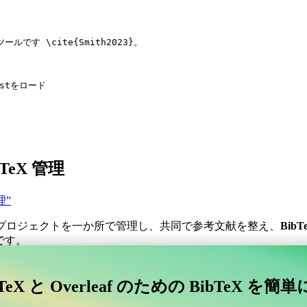
ツールです 
\cite
{
Smith2023
}。
bstをロード
LaTeX 管理
管理”
プロジェクトを一か所で管理し、共同で参考文献を整え、
BibT
です。
コラボレーティブなオンラインツールを探していますか？
TeX と Overleaf のための BibTeX を簡
afに接続するコラボレーティブなオンラインツールを探していますか？”