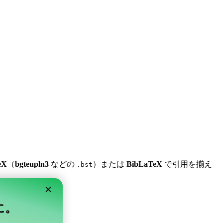
eX
（
bgteupln3
などの
）または
BibLaTeX
で引用を揃え
.bst
×
単に。