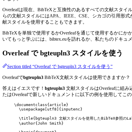
Overleafは現在、BibTeXと互換性のあるすべての文
らの文献スタイルにはAPA、IEEE、CSE、シカゴの引用
献スタイルを使用することもできます。
BibTeXを単独で使用するかOverleafを通じて使用するか
いてもっと学ぶには、bibtex.euを訪れるか、私たちのドキ
Overleaf で
bgteupln3
スタイルを使う
Section titled “Overleaf で bgteupln3 スタイルを使う”
Overleafで
bgteupln3
BibTeX文献スタイルは使用できますか？
答えはイエスです！
bgteupln3
文献スタイルはOverleafに
たはOverleafで新しいドキュメントに以下の例を使用して
\documentclass
{
article
}
\usepackage
[
utf8
]{
inputenc
}
\title
{bgteupln3 文献スタイルを使用したBibTeX参照のLa
\author
{John Smith}