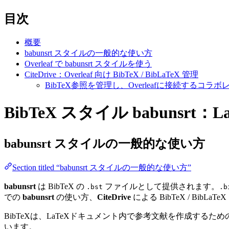
目次
概要
babunsrt スタイルの一般的な使い方
Overleaf で babunsrt スタイルを使う
CiteDrive：Overleaf 向け BibTeX / BibLaTeX 管理
BibTeX参照を管理し、Overleafに接続する
BibTeX スタイル babunsrt：
babunsrt
スタイルの一般的な使い方
Section titled “babunsrt スタイルの一般的な使い方”
babunsrt
は BibTeX の
ファイルとして提供されます。
.bst
.b
での
babunsrt
の使い方、
CiteDrive
による BibTeX / BibLaT
BibTeXは、LaTeXドキュメント内で参考文献を作成す
います。