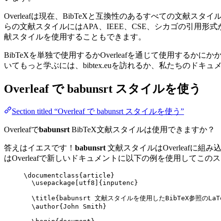
Overleafは現在、BibTeXと互換性のあるすべての文
らの文献スタイルにはAPA、IEEE、CSE、シカゴの引用
献スタイルを使用することもできます。
BibTeXを単独で使用するかOverleafを通じて使用するか
いてもっと学ぶには、bibtex.euを訪れるか、私たちのドキ
Overleaf で
babunsrt
スタイルを使う
Section titled “Overleaf で babunsrt スタイルを使う”
Overleafで
babunsrt
BibTeX文献スタイルは使用できますか？
答えはイエスです！
babunsrt
文献スタイルはOverleafに
はOverleafで新しいドキュメントに以下の例を使用してこ
\documentclass
{
article
}
\usepackage
[
utf8
]{
inputenc
}
\title
{babunsrt 文献スタイルを使用したBibTeX参照のLaT
\author
{John Smith}