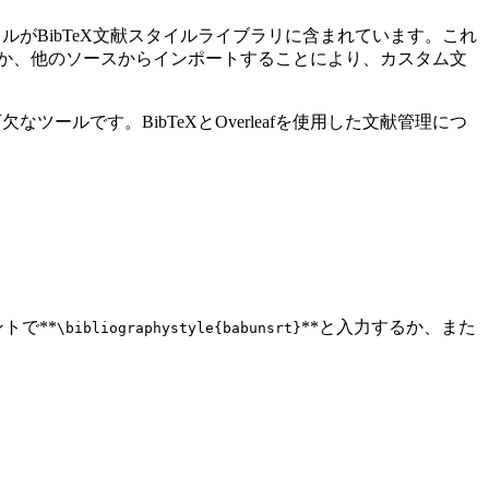
イルがBibTeX文献スタイルライブラリに含まれています。これ
するか、他のソースからインポートすることにより、カスタム文
ツールです。BibTeXとOverleafを使用した文献管理につ
トで**
**と入力するか、また
\bibliographystyle{babunsrt}