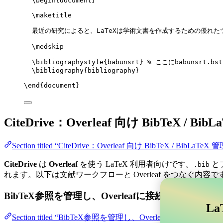
\begin
{
document
}
\maketitle
最近の研究によると、LaTeXは学術文書を作成するための優れた
\medskip
\bibliographystyle
{babunsrt} 
% ここにbabunsrt.b
\bibliography
{bibliography}
\end
{
document
}
CiteDrive：Overleaf 向け BibTeX / Bib
Section titled “CiteDrive：Overleaf 向け BibTeX / BibLaTeX 
CiteDrive
は
Overleaf
を使う LaTeX 利用者向けです。
と
.bib
れます。以下は文献ワークフローと Overleaf をつなぐ内容で
BibTeX参照を管理し、Overleafに接続する
La
Section titled “BibTeX参照を管理し、Overle