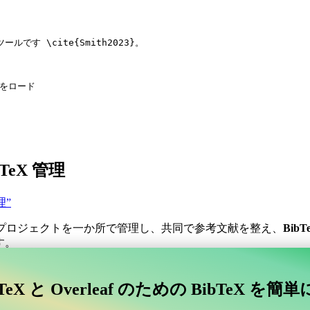
ツールです 
\cite
{
Smith2023
}。
stをロード
LaTeX 管理
管理”
プロジェクトを一か所で管理し、共同で参考文献を整え、
BibT
す。
コラボレーティブなオンラインツールを探していますか？
TeX と Overleaf のための BibTeX を簡
afに接続するコラボレーティブなオンラインツールを探していますか？”