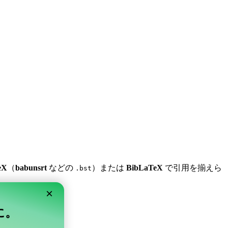
eX
（
babunsrt
などの
）または
BibLaTeX
で引用を揃えら
.bst
×
単に。