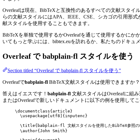
Overleafは現在、BibTeXと互換性のあるすべての文
らの文献スタイルにはAPA、IEEE、CSE、シカゴの引用
献スタイルを使用することもできます。
BibTeXを単独で使用するかOverleafを通じて使用するか
いてもっと学ぶには、bibtex.euを訪れるか、私たちのドキ
Overleaf で
babplain-fl
スタイルを使う
Section titled “Overleaf で babplain-fl スタイルを使う”
Overleafで
babplain-fl
BibTeX文献スタイルは使用できますか？
答えはイエスです！
babplain-fl
文献スタイルはOverleafに
またはOverleafで新しいドキュメントに以下の例を使用し
\documentclass
{
article
}
\usepackage
[
utf8
]{
inputenc
}
\title
{babplain-fl 文献スタイルを使用したBibTeX参照の
\author
{John Smith}