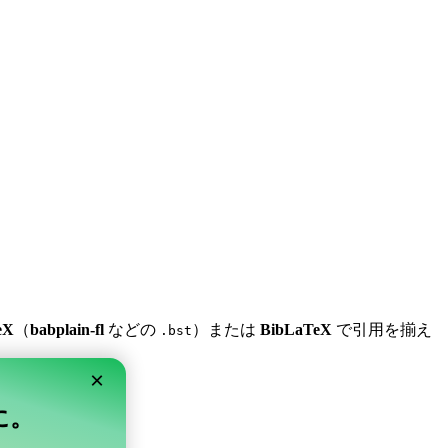
eX
（
babplain-fl
などの
）または
BibLaTeX
で引用を揃え
.bst
×
単に。