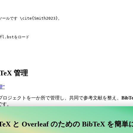
ツールです 
\cite
{
Smith2023
}。
-fl.bstをロード
LaTeX 管理
管理”
プロジェクトを一か所で管理し、共同で参考文献を整え、
BibT
です。
コラボレーティブなオンラインツールを探していますか？
TeX と Overleaf のための BibTeX を簡
afに接続するコラボレーティブなオンラインツールを探していますか？”