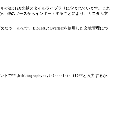
イルがBibTeX文献スタイルライブラリに含まれています。これ
するか、他のソースからインポートすることにより、カスタム文
ツールです。BibTeXとOverleafを使用した文献管理につ
ントで**
**と入力するか、
\bibliographystyle{babplain-fl}