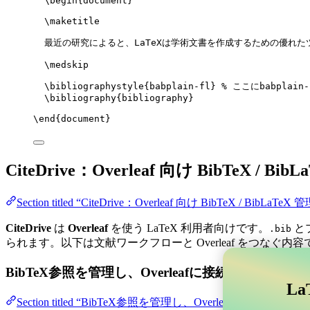
\begin
{
document
}
\maketitle
最近の研究によると、LaTeXは学術文書を作成するための優れた
\medskip
\bibliographystyle
{babplain-fl} 
% ここにbabplain
\bibliography
{bibliography}
\end
{
document
}
CiteDrive：Overleaf 向け BibTeX / Bib
Section titled “CiteDrive：Overleaf 向け BibTeX / BibLaTeX 
CiteDrive
は
Overleaf
を使う LaTeX 利用者向けです。
と
.bib
られます。以下は文献ワークフローと Overleaf をつなぐ内容
BibTeX参照を管理し、Overleafに接続する
La
Section titled “BibTeX参照を管理し、Overle