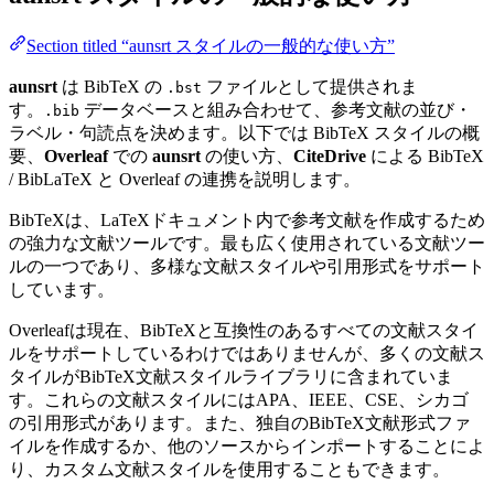
Section titled “aunsrt スタイルの一般的な使い方”
aunsrt
は BibTeX の
ファイルとして提供されま
.bst
す。
データベースと組み合わせて、参考文献の並び・
.bib
ラベル・句読点を決めます。以下では BibTeX スタイルの概
要、
Overleaf
での
aunsrt
の使い方、
CiteDrive
による BibTeX
/ BibLaTeX と Overleaf の連携を説明します。
BibTeXは、LaTeXドキュメント内で参考文献を作成するため
の強力な文献ツールです。最も広く使用されている文献ツー
ルの一つであり、多様な文献スタイルや引用形式をサポート
しています。
Overleafは現在、BibTeXと互換性のあるすべての文献スタイ
ルをサポートしているわけではありませんが、多くの文献ス
タイルがBibTeX文献スタイルライブラリに含まれていま
す。これらの文献スタイルにはAPA、IEEE、CSE、シカゴ
の引用形式があります。また、独自のBibTeX文献形式ファ
イルを作成するか、他のソースからインポートすることによ
り、カスタム文献スタイルを使用することもできます。