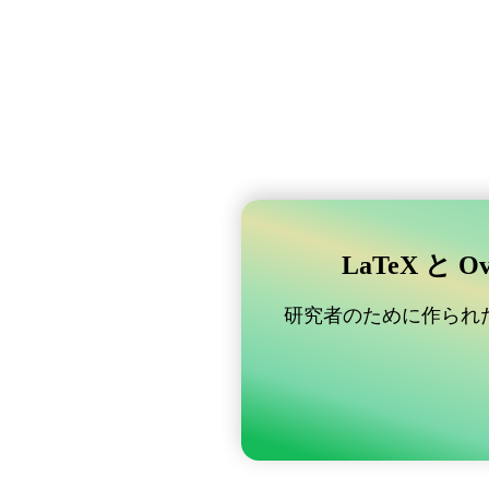
LaTeX と 
研究者のために作られた B