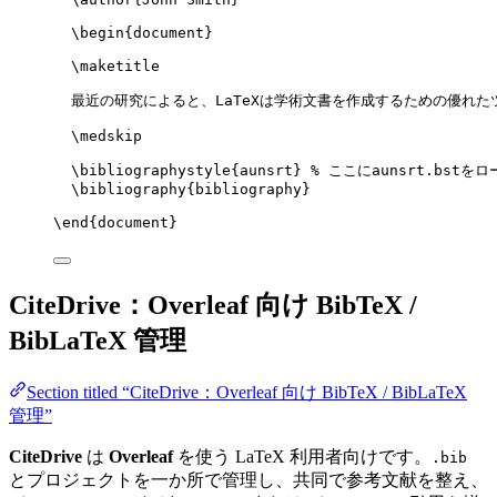
\begin
{
document
}
\maketitle
最近の研究によると、LaTeXは学術文書を作成するための優れた
\medskip
\bibliographystyle
{aunsrt} 
% ここにaunsrt.bstをロ
\bibliography
{bibliography}
\end
{
document
}
CiteDrive：Overleaf 向け BibTeX /
BibLaTeX 管理
Section titled “CiteDrive：Overleaf 向け BibTeX / BibLaTeX
管理”
CiteDrive
は
Overleaf
を使う LaTeX 利用者向けです。
.bib
とプロジェクトを一か所で管理し、共同で参考文献を整え、