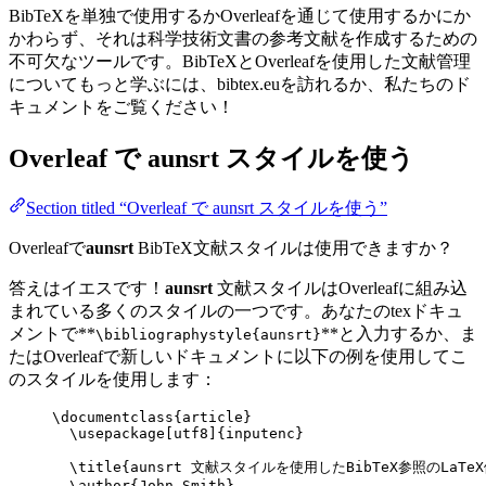
BibTeXを単独で使用するかOverleafを通じて使用するかにか
かわらず、それは科学技術文書の参考文献を作成するための
不可欠なツールです。BibTeXとOverleafを使用した文献管理
についてもっと学ぶには、bibtex.euを訪れるか、私たちのド
キュメントをご覧ください！
Overleaf で
aunsrt
スタイルを使う
Section titled “Overleaf で aunsrt スタイルを使う”
Overleafで
aunsrt
BibTeX文献スタイルは使用できますか？
答えはイエスです！
aunsrt
文献スタイルはOverleafに組み込
まれている多くのスタイルの一つです。あなたのtexドキュ
メントで**
**と入力するか、ま
\bibliographystyle{aunsrt}
たはOverleafで新しいドキュメントに以下の例を使用してこ
のスタイルを使用します：
\documentclass
{
article
}
\usepackage
[
utf8
]{
inputenc
}
\title
{aunsrt 文献スタイルを使用したBibTeX参照のLaTe
\author
{John Smith}