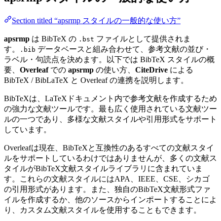
Section titled “apsrmp スタイルの一般的な使い方”
apsrmp
は BibTeX の
ファイルとして提供されま
.bst
す。
データベースと組み合わせて、参考文献の並び・
.bib
ラベル・句読点を決めます。以下では BibTeX スタイルの概
要、
Overleaf
での
apsrmp
の使い方、
CiteDrive
による
BibTeX / BibLaTeX と Overleaf の連携を説明します。
BibTeXは、LaTeXドキュメント内で参考文献を作成するため
の強力な文献ツールです。最も広く使用されている文献ツー
ルの一つであり、多様な文献スタイルや引用形式をサポート
しています。
Overleafは現在、BibTeXと互換性のあるすべての文献スタイ
ルをサポートしているわけではありませんが、多くの文献ス
タイルがBibTeX文献スタイルライブラリに含まれていま
す。これらの文献スタイルにはAPA、IEEE、CSE、シカゴ
の引用形式があります。また、独自のBibTeX文献形式ファ
イルを作成するか、他のソースからインポートすることによ
り、カスタム文献スタイルを使用することもできます。