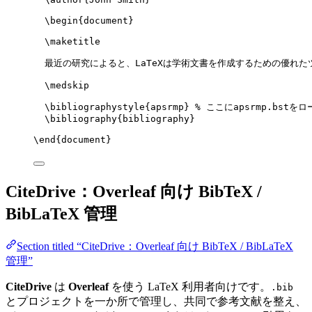
\begin
{
document
}
\maketitle
最近の研究によると、LaTeXは学術文書を作成するための優れた
\medskip
\bibliographystyle
{apsrmp} 
% ここにapsrmp.bstをロ
\bibliography
{bibliography}
\end
{
document
}
CiteDrive：Overleaf 向け BibTeX /
BibLaTeX 管理
Section titled “CiteDrive：Overleaf 向け BibTeX / BibLaTeX
管理”
CiteDrive
は
Overleaf
を使う LaTeX 利用者向けです。
.bib
とプロジェクトを一か所で管理し、共同で参考文献を整え、