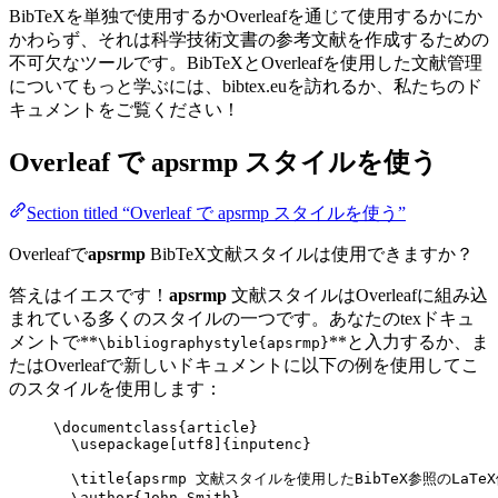
BibTeXを単独で使用するかOverleafを通じて使用するかにか
かわらず、それは科学技術文書の参考文献を作成するための
不可欠なツールです。BibTeXとOverleafを使用した文献管理
についてもっと学ぶには、bibtex.euを訪れるか、私たちのド
キュメントをご覧ください！
Overleaf で
apsrmp
スタイルを使う
Section titled “Overleaf で apsrmp スタイルを使う”
Overleafで
apsrmp
BibTeX文献スタイルは使用できますか？
答えはイエスです！
apsrmp
文献スタイルはOverleafに組み込
まれている多くのスタイルの一つです。あなたのtexドキュ
メントで**
**と入力するか、ま
\bibliographystyle{apsrmp}
たはOverleafで新しいドキュメントに以下の例を使用してこ
のスタイルを使用します：
\documentclass
{
article
}
\usepackage
[
utf8
]{
inputenc
}
\title
{apsrmp 文献スタイルを使用したBibTeX参照のLaTe
\author
{John Smith}