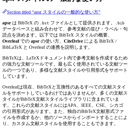
Section titled “apsr スタイルの一般的な使い方”
apsr
は BibTeX の
ファイルとして提供されます。
.bst
.bib
データベースと組み合わせて、参考文献の並び・ラベル・句
読点を決めます。以下では BibTeX スタイルの概要、
Overleaf
での
apsr
の使い方、
CiteDrive
による BibTeX /
BibLaTeX と Overleaf の連携を説明します。
BibTeXは、LaTeXドキュメント内で参考文献を作成するため
の強力な文献ツールです。最も広く使用されている文献ツー
ルの一つであり、多様な文献スタイルや引用形式をサポート
しています。
Overleafは現在、BibTeXと互換性のあるすべての文献スタイ
ルをサポートしているわけではありませんが、多くの文献ス
タイルがBibTeX文献スタイルライブラリに含まれていま
す。これらの文献スタイルにはAPA、IEEE、CSE、シカゴ
の引用形式があります。また、独自のBibTeX文献形式ファ
イルを作成するか、他のソースからインポートすることによ
り、カスタム文献スタイルを使用することもできます。