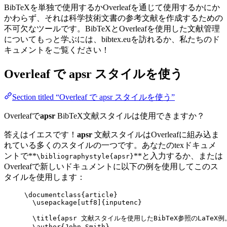
BibTeXを単独で使用するかOverleafを通じて使用するかにか
かわらず、それは科学技術文書の参考文献を作成するための
不可欠なツールです。BibTeXとOverleafを使用した文献管理
についてもっと学ぶには、bibtex.euを訪れるか、私たちのド
キュメントをご覧ください！
Overleaf で
apsr
スタイルを使う
Section titled “Overleaf で apsr スタイルを使う”
Overleafで
apsr
BibTeX文献スタイルは使用できますか？
答えはイエスです！
apsr
文献スタイルはOverleafに組み込ま
れている多くのスタイルの一つです。あなたのtexドキュメ
ントで**
**と入力するか、または
\bibliographystyle{apsr}
Overleafで新しいドキュメントに以下の例を使用してこのス
タイルを使用します：
\documentclass
{
article
}
\usepackage
[
utf8
]{
inputenc
}
\title
{apsr 文献スタイルを使用したBibTeX参照のLaTeX例
\author
{John Smith}