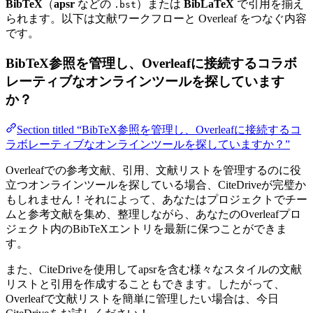
BibTeX
（
apsr
などの
）または
BibLaTeX
で引用を揃え
.bst
られます。以下は文献ワークフローと Overleaf をつなぐ内容
です。
BibTeX参照を管理し、Overleafに接続するコラボ
レーティブなオンラインツールを探しています
か？
Section titled “BibTeX参照を管理し、Overleafに接続するコ
ラボレーティブなオンラインツールを探していますか？”
Overleafでの参考文献、引用、文献リストを管理するのに役
立つオンラインツールを探している場合、CiteDriveが完璧か
もしれません！それによって、あなたはプロジェクトでチー
ムと参考文献を集め、整理しながら、あなたのOverleafプロ
ジェクト内のBibTeXエントリを最新に保つことができま
す。
また、CiteDriveを使用してapsrを含む様々なスタイルの文献
リストと引用を作成することもできます。したがって、
Overleafで文献リストを簡単に管理したい場合は、今日