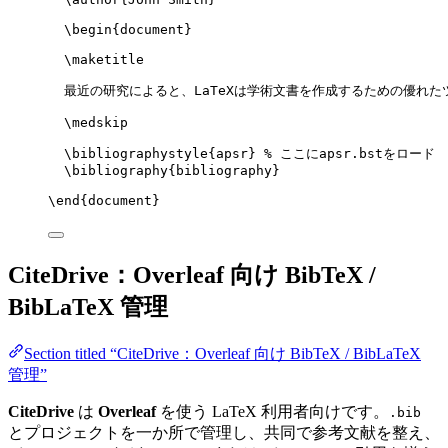
\begin
{
document
}
\maketitle
最近の研究によると、LaTeXは学術文書を作成するための優れた
\medskip
\bibliographystyle
{apsr} 
% ここにapsr.bstをロード
\bibliography
{bibliography}
\end
{
document
}
CiteDrive：Overleaf 向け BibTeX /
BibLaTeX 管理
Section titled “CiteDrive：Overleaf 向け BibTeX / BibLaTeX
管理”
CiteDrive
は
Overleaf
を使う LaTeX 利用者向けです。
.bib
とプロジェクトを一か所で管理し、共同で参考文献を整え、