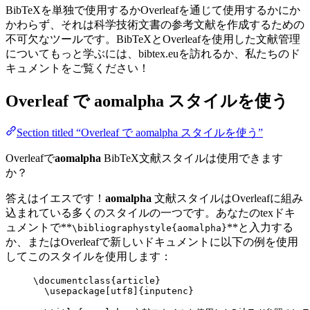
BibTeXを単独で使用するかOverleafを通じて使用するかにか
かわらず、それは科学技術文書の参考文献を作成するための
不可欠なツールです。BibTeXとOverleafを使用した文献管理
についてもっと学ぶには、bibtex.euを訪れるか、私たちのド
キュメントをご覧ください！
Overleaf で
aomalpha
スタイルを使う
Section titled “Overleaf で aomalpha スタイルを使う”
Overleafで
aomalpha
BibTeX文献スタイルは使用できます
か？
答えはイエスです！
aomalpha
文献スタイルはOverleafに組み
込まれている多くのスタイルの一つです。あなたのtexドキ
ュメントで**
**と入力する
\bibliographystyle{aomalpha}
か、またはOverleafで新しいドキュメントに以下の例を使用
してこのスタイルを使用します：
\documentclass
{
article
}
\usepackage
[
utf8
]{
inputenc
}