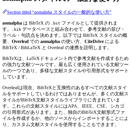
Section titled “aomalpha スタイルの一般的な使い方”
aomalpha
は BibTeX の
ファイルとして提供されま
.bst
す。
データベースと組み合わせて、参考文献の並び・
.bib
ラベル・句読点を決めます。以下では BibTeX スタイルの概
要、
Overleaf
での
aomalpha
の使い方、
CiteDrive
による
BibTeX / BibLaTeX と Overleaf の連携を説明します。
BibTeXは、LaTeXドキュメント内で参考文献を作成するため
の強力な文献ツールです。最も広く使用されている文献ツー
ルの一つであり、多様な文献スタイルや引用形式をサポート
しています。
Overleafは現在、BibTeXと互換性のあるすべての文献スタイ
ルをサポートしているわけではありませんが、多くの文献ス
タイルがBibTeX文献スタイルライブラリに含まれていま
す。これらの文献スタイルにはAPA、IEEE、CSE、シカゴ
の引用形式があります。また、独自のBibTeX文献形式ファ
イルを作成するか、他のソースからインポートすることによ
り、カスタム文献スタイルを使用することもできます。