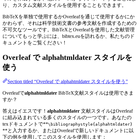
り、カスタム文献スタイルを使用することもできます。
BibTeXを単独で使用するかOverleafを通じて使用するかにか
かわらず、それは科学技術文書の参考文献を作成するための
不可欠なツールです。BibTeXとOverleafを使用した文献管理
についてもっと学ぶには、bibtex.euを訪れるか、私たちのド
キュメントをご覧ください！
Overleaf で
alphahtmldater
スタイルを
使う
Section titled “Overleaf で alphahtmldater スタイルを使う”
Overleafで
alphahtmldater
BibTeX文献スタイルは使用できま
すか？
答えはイエスです！
alphahtmldater
文献スタイルはOverleaf
に組み込まれている多くのスタイルの一つです。あなたの
texドキュメントで**
\bibliographystyle{alphahtmldater}
**と入力するか、またはOverleafで新しいドキュメントに以
下の例を使用してこのスタイルを使用します：