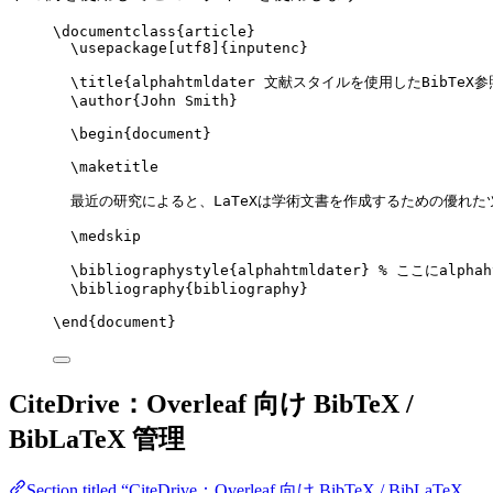
\documentclass
{
article
}
\usepackage
[
utf8
]{
inputenc
}
\title
{alphahtmldater 文献スタイルを使用したBibTeX参
\author
{John Smith}
\begin
{
document
}
\maketitle
最近の研究によると、LaTeXは学術文書を作成するための優れた
\medskip
\bibliographystyle
{alphahtmldater} 
% ここにalphah
\bibliography
{bibliography}
\end
{
document
}
CiteDrive：Overleaf 向け BibTeX /
BibLaTeX 管理
Section titled “CiteDrive：Overleaf 向け BibTeX / BibLaTeX