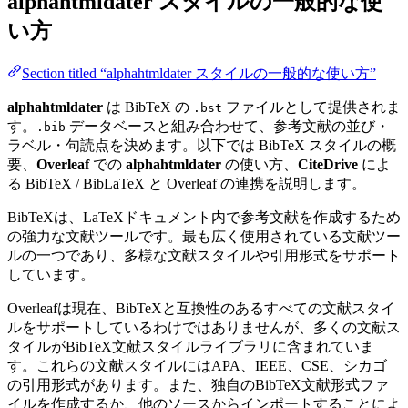
alphahtmldater
スタイルの一般的な使
い方
Section titled “alphahtmldater スタイルの一般的な使い方”
alphahtmldater
は BibTeX の
ファイルとして提供されま
.bst
す。
データベースと組み合わせて、参考文献の並び・
.bib
ラベル・句読点を決めます。以下では BibTeX スタイルの概
要、
Overleaf
での
alphahtmldater
の使い方、
CiteDrive
によ
る BibTeX / BibLaTeX と Overleaf の連携を説明します。
BibTeXは、LaTeXドキュメント内で参考文献を作成するため
の強力な文献ツールです。最も広く使用されている文献ツー
ルの一つであり、多様な文献スタイルや引用形式をサポート
しています。
Overleafは現在、BibTeXと互換性のあるすべての文献スタイ
ルをサポートしているわけではありませんが、多くの文献ス
タイルがBibTeX文献スタイルライブラリに含まれていま
す。これらの文献スタイルにはAPA、IEEE、CSE、シカゴ
の引用形式があります。また、独自のBibTeX文献形式ファ
イルを作成するか、他のソースからインポートすることによ