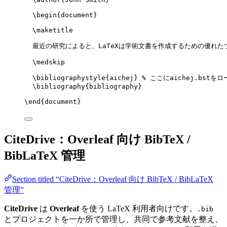
\begin
{
document
}
\maketitle
最近の研究によると、LaTeXは学術文書を作成するための優れた
\medskip
\bibliographystyle
{aichej} 
% ここにaichej.bstをロ
\bibliography
{bibliography}
\end
{
document
}
CiteDrive：Overleaf 向け BibTeX /
BibLaTeX 管理
Section titled “CiteDrive：Overleaf 向け BibTeX / BibLaTeX
管理”
CiteDrive
は
Overleaf
を使う LaTeX 利用者向けです。
.bib
とプロジェクトを一か所で管理し、共同で参考文献を整え、