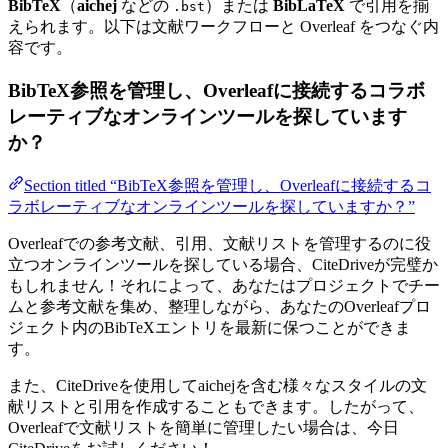
BibTeX
（
aichej
などの
）または
BibLaTeX
で引用を揃
.bst
えられます。以下は文献ワークフローと Overleaf をつなぐ内
容です。
BibTeX参照を管理し、Overleafに接続するコラボ
レーティブなオンラインツールを探しています
か？
Section titled “BibTeX参照を管理し、Overleafに接続するコ
ラボレーティブなオンラインツールを探していますか？”
Overleafでの参考文献、引用、文献リストを管理するのに役
立つオンラインツールを探している場合、CiteDriveが完璧か
もしれません！それによって、あなたはプロジェクトでチー
ムと参考文献を集め、整理しながら、あなたのOverleafプロ
ジェクト内のBibTeXエントリを最新に保つことができま
す。
また、CiteDriveを使用してaichejを含む様々なスタイルの文
献リストと引用を作成することもできます。したがって、
Overleafで文献リストを簡単に管理したい場合は、今日