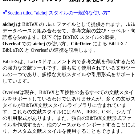
Section titled “aichej スタイルの一般的な使い方”
aichej
は BibTeX の
ファイルとして提供されます。
.bst
.bib
データベースと組み合わせて、参考文献の並び・ラベル・句
読点を決めます。以下では BibTeX スタイルの概要、
Overleaf
での
aichej
の使い方、
CiteDrive
による BibTeX /
BibLaTeX と Overleaf の連携を説明します。
BibTeXは、LaTeXドキュメント内で参考文献を作成するため
の強力な文献ツールです。最も広く使用されている文献ツー
ルの一つであり、多様な文献スタイルや引用形式をサポート
しています。
Overleafは現在、BibTeXと互換性のあるすべての文献スタイ
ルをサポートしているわけではありませんが、多くの文献ス
タイルがBibTeX文献スタイルライブラリに含まれていま
す。これらの文献スタイルにはAPA、IEEE、CSE、シカゴ
の引用形式があります。また、独自のBibTeX文献形式ファ
イルを作成するか、他のソースからインポートすることによ
り、カスタム文献スタイルを使用することもできます。