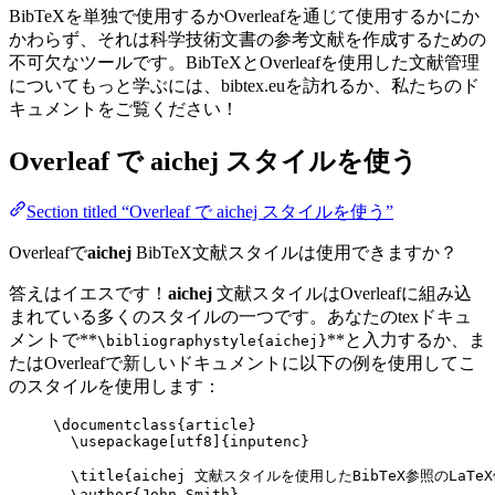
BibTeXを単独で使用するかOverleafを通じて使用するかにか
かわらず、それは科学技術文書の参考文献を作成するための
不可欠なツールです。BibTeXとOverleafを使用した文献管理
についてもっと学ぶには、bibtex.euを訪れるか、私たちのド
キュメントをご覧ください！
Overleaf で
aichej
スタイルを使う
Section titled “Overleaf で aichej スタイルを使う”
Overleafで
aichej
BibTeX文献スタイルは使用できますか？
答えはイエスです！
aichej
文献スタイルはOverleafに組み込
まれている多くのスタイルの一つです。あなたのtexドキュ
メントで**
**と入力するか、ま
\bibliographystyle{aichej}
たはOverleafで新しいドキュメントに以下の例を使用してこ
のスタイルを使用します：
\documentclass
{
article
}
\usepackage
[
utf8
]{
inputenc
}
\title
{aichej 文献スタイルを使用したBibTeX参照のLaTe
\author
{John Smith}