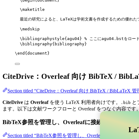
\begin
{
document
}
\maketitle
最近の研究によると、LaTeXは学術文書を作成するための優れた
\medskip
\bibliographystyle
{agu04} 
% ここにagu04.bstをロー
\bibliography
{bibliography}
\end
{
document
}
CiteDrive：Overleaf 向け BibTeX / Bib
Section titled “CiteDrive：Overleaf 向け BibTeX / BibLaTeX 
CiteDrive
は
Overleaf
を使う LaTeX 利用者向けです。
と
.bib
ます。以下は文献ワークフローと Overleaf をつなぐ内容です
BibTeX参照を管理し、Overleafに接続する
La
Section titled “BibTeX参照を管理し、Overle