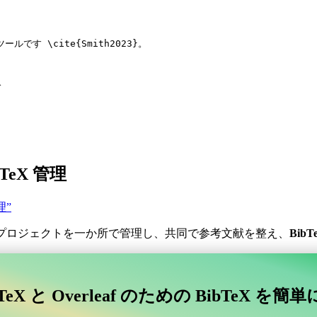
ツールです 
\cite
{
Smith2023
}。
ド
LaTeX 管理
管理”
プロジェクトを一か所で管理し、共同で参考文献を整え、
BibT
。
コラボレーティブなオンラインツールを探していますか？
TeX と Overleaf のための BibTeX を簡
afに接続するコラボレーティブなオンラインツールを探していますか？”