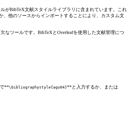
イルがBibTeX文献スタイルライブラリに含まれています。これ
するか、他のソースからインポートすることにより、カスタム文
ツールです。BibTeXとOverleafを使用した文献管理につ
で**
**と入力するか、または
\bibliographystyle{agu04}