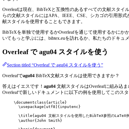
Overleafは現在、BibTeXと互換性のあるすべての文
らの文献スタイルにはAPA、IEEE、CSE、シカゴの引用
献スタイルを使用することもできます。
BibTeXを単独で使用するかOverleafを通じて使用するか
いてもっと学ぶには、bibtex.euを訪れるか、私たちのドキ
Overleaf で
agu04
スタイルを使う
Section titled “Overleaf で agu04 スタイルを使う”
Overleafで
agu04
BibTeX文献スタイルは使用できますか？
答えはイエスです！
agu04
文献スタイルはOverleafに組み
Overleafで新しいドキュメントに以下の例を使用してこの
\documentclass
{
article
}
\usepackage
[
utf8
]{
inputenc
}
\title
{agu04 文献スタイルを使用したBibTeX参照のLaTeX
\author
{John Smith}