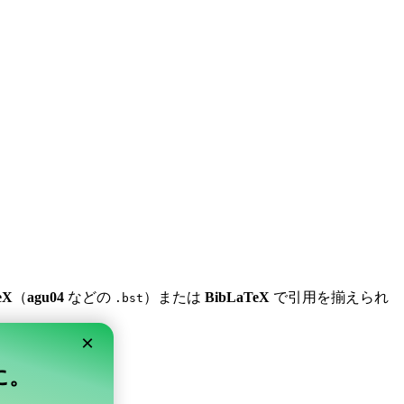
eX
（
agu04
などの
）または
BibLaTeX
で引用を揃えられ
.bst
×
単に。