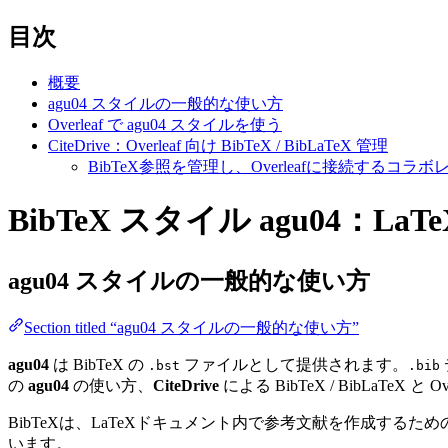
目次
概要
agu04 スタイルの一般的な使い方
Overleaf で agu04 スタイルを使う
CiteDrive：Overleaf 向け BibTeX / BibLaTeX 管理
BibTeX参照を管理し、Overleafに接続する
BibTeX スタイル agu04：LaT
agu04
スタイルの一般的な使い方
Section titled “agu04 スタイルの一般的な使い方”
agu04
は BibTeX の
ファイルとして提供されます。
.bst
.bib
の
agu04
の使い方、
CiteDrive
による BibTeX / BibLaTeX 
BibTeXは、LaTeXドキュメント内で参考文献を作成す
います。