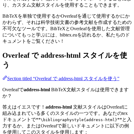
り、カスタム文献スタイルを使用することもできます。
BibTeXを単独で使用するかOverleafを通じて使用するかにか
かわらず、それは科学技術文書の参考文献を作成するための
不可欠なツールです。BibTeXとOverleafを使用した文献管理
についてもっと学ぶには、bibtex.euを訪れるか、私たちのド
キュメントをご覧ください！
Overleaf で
address-html
スタイルを使
う
Section titled “Overleaf で address-html スタイルを使う”
Overleafで
address-html
BibTeX文献スタイルは使用できます
か？
答えはイエスです！
address-html
文献スタイルはOverleafに
組み込まれている多くのスタイルの一つです。あなたのtex
ドキュメントで**
**と入
\bibliographystyle{address-html}
力するか、またはOverleafで新しいドキュメントに以下の例
を使用してこのスタイルを使用します：