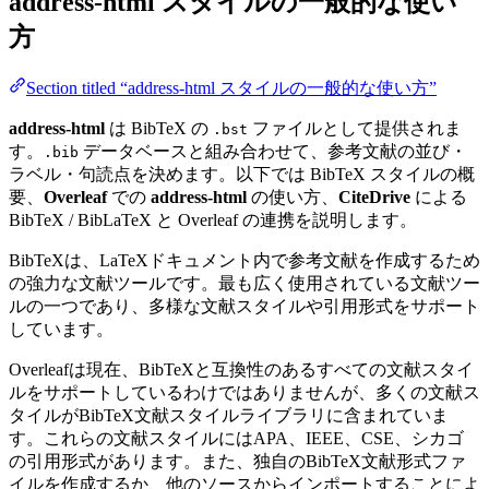
address-html
スタイルの一般的な使い
方
Section titled “address-html スタイルの一般的な使い方”
address-html
は BibTeX の
ファイルとして提供されま
.bst
す。
データベースと組み合わせて、参考文献の並び・
.bib
ラベル・句読点を決めます。以下では BibTeX スタイルの概
要、
Overleaf
での
address-html
の使い方、
CiteDrive
による
BibTeX / BibLaTeX と Overleaf の連携を説明します。
BibTeXは、LaTeXドキュメント内で参考文献を作成するため
の強力な文献ツールです。最も広く使用されている文献ツー
ルの一つであり、多様な文献スタイルや引用形式をサポート
しています。
Overleafは現在、BibTeXと互換性のあるすべての文献スタイ
ルをサポートしているわけではありませんが、多くの文献ス
タイルがBibTeX文献スタイルライブラリに含まれていま
す。これらの文献スタイルにはAPA、IEEE、CSE、シカゴ
の引用形式があります。また、独自のBibTeX文献形式ファ
イルを作成するか、他のソースからインポートすることによ