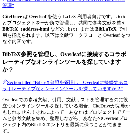
管理”
CiteDrive
は
Overleaf
を使う LaTeX 利用者向けです。
.bib
とプロジェクトを一か所で管理し、共同で参考文献を整え、
BibTeX
（
address-html
などの
）または
BibLaTeX
で引
.bst
用を揃えられます。以下は文献ワークフローと Overleaf をつ
なぐ内容です。
BibTeX参照を管理し、Overleafに接続するコラボ
レーティブなオンラインツールを探しています
か？
Section titled “BibTeX参照を管理し、Overleafに接続するコ
ラボレーティブなオンラインツールを探していますか？”
Overleafでの参考文献、引用、文献リストを管理するのに役
立つオンラインツールを探している場合、CiteDriveが完璧か
もしれません！それによって、あなたはプロジェクトでチー
ムと参考文献を集め、整理しながら、あなたのOverleafプロ
ジェクト内のBibTeXエントリを最新に保つことができま
す。