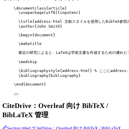
\documentclass
{
article
}
\usepackage
[
utf8
]{
inputenc
}
\title
{address-html 文献スタイルを使用したBibTeX参照
\author
{John Smith}
\begin
{
document
}
\maketitle
最近の研究によると、LaTeXは学術文書を作成するための優れた
\medskip
\bibliographystyle
{address-html} 
% ここにaddress
\bibliography
{bibliography}
\end
{
document
}
CiteDrive：Overleaf 向け BibTeX /
BibLaTeX 管理
Section titled “CiteDrive：Overleaf 向け BibTeX / BibLaTeX