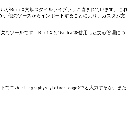
イルがBibTeX文献スタイルライブラリに含まれています。これ
するか、他のソースからインポートすることにより、カスタム文
ツールです。BibTeXとOverleafを使用した文献管理につ
トで**
**と入力するか、また
\bibliographystyle{achicago}