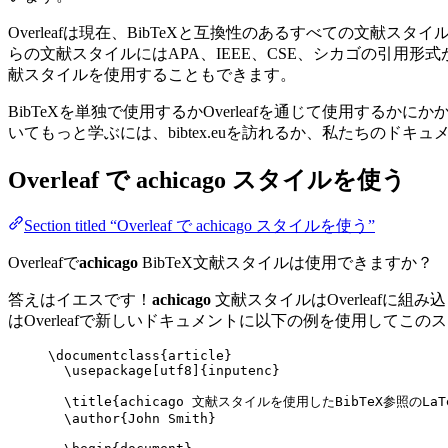
Overleafは現在、BibTeXと互換性のあるすべての文
らの文献スタイルにはAPA、IEEE、CSE、シカゴの引用
献スタイルを使用することもできます。
BibTeXを単独で使用するかOverleafを通じて使用するか
いてもっと学ぶには、bibtex.euを訪れるか、私たちのドキ
Overleaf で
achicago
スタイルを使う
Section titled “Overleaf で achicago スタイルを使う”
Overleafで
achicago
BibTeX文献スタイルは使用できますか？
答えはイエスです！
achicago
文献スタイルはOverleafに組
はOverleafで新しいドキュメントに以下の例を使用してこ
\documentclass
{
article
}
\usepackage
[
utf8
]{
inputenc
}
\title
{achicago 文献スタイルを使用したBibTeX参照のLaT
\author
{John Smith}