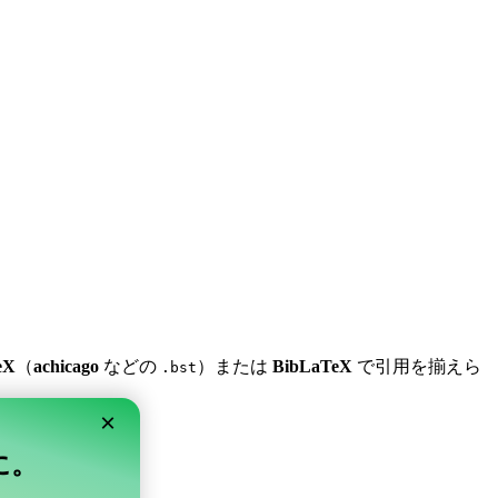
eX
（
achicago
などの
）または
BibLaTeX
で引用を揃えら
.bst
×
単に。