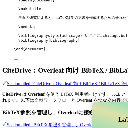
\begin
{
document
}
\maketitle
最近の研究によると、LaTeXは学術文書を作成するための優れた
\medskip
\bibliographystyle
{achicago} 
% ここにachicago.b
\bibliography
{bibliography}
\end
{
document
}
CiteDrive：Overleaf 向け BibTeX / Bib
Section titled “CiteDrive：Overleaf 向け BibTeX / BibLaTeX 
CiteDrive
は
Overleaf
を使う LaTeX 利用者向けです。
と
.bib
れます。以下は文献ワークフローと Overleaf をつなぐ内容で
BibTeX参照を管理し、Overleafに接続する
La
Section titled “BibTeX参照を管理し、Overle