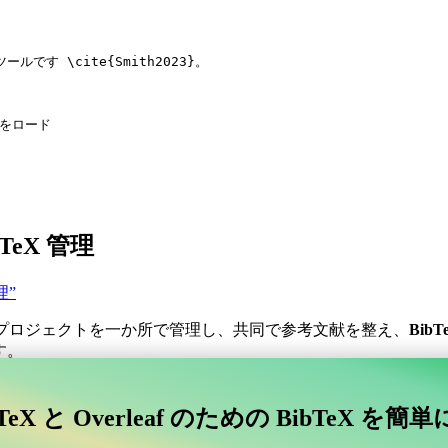
ツールです 
\cite
{
Smith2023
}。
stをロード
LaTeX 管理
管理”
プロジェクトを一か所で管理し、共同で参考文献を整え、
BibT
す。
コラボレーティブなオンラインツールを探していますか？
TeX と Overleaf のための BibTeX を簡
afに接続するコラボレーティブなオンラインツールを探していますか？”