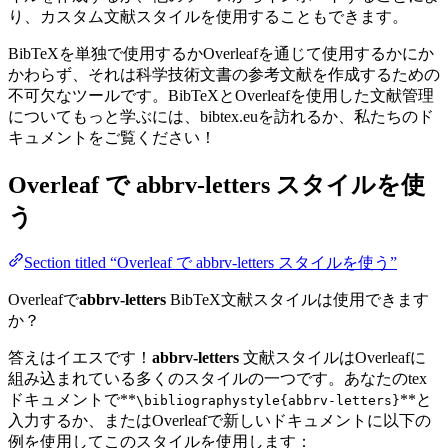
り、カスタム文献スタイルを使用することもできます。
BibTeXを単独で使用するかOverleafを通じて使用するかにか
かわらず、それは科学技術文書の参考文献を作成するための
不可欠なツールです。BibTeXとOverleafを使用した文献管理
についてもっと学ぶには、bibtex.euを訪れるか、私たちのド
キュメントをご覧ください！
Overleaf で
abbrv-letters
スタイルを使
う
Section titled “Overleaf で abbrv-letters スタイルを使う”
Overleafで
abbrv-letters
BibTeX文献スタイルは使用できます
か？
答えはイエスです！
abbrv-letters
文献スタイルはOverleafに
組み込まれている多くのスタイルの一つです。あなたのtex
ドキュメントで**
**と
\bibliographystyle{abbrv-letters}
入力するか、またはOverleafで新しいドキュメントに以下の
例を使用してこのスタイルを使用します：