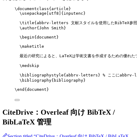
\documentclass
{
article
}
\usepackage
[
utf8
]{
inputenc
}
\title
{abbrv-letters 文献スタイルを使用したBibTeX参照
\author
{John Smith}
\begin
{
document
}
\maketitle
最近の研究によると、LaTeXは学術文書を作成するための優れた
\medskip
\bibliographystyle
{abbrv-letters} 
% ここにabbrv-
\bibliography
{bibliography}
\end
{
document
}
CiteDrive：Overleaf 向け BibTeX /
BibLaTeX 管理
Section titled “CiteDrive：Overleaf 向け BibTeX / BibLaTeX