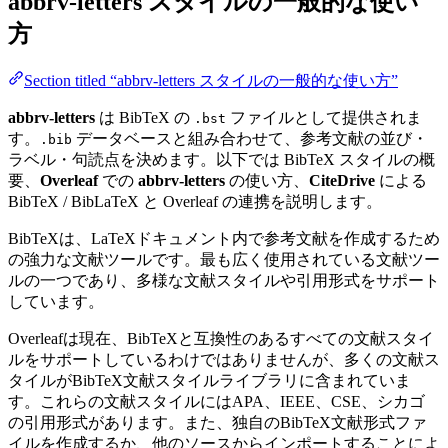
abbrv-letters
スタイルの一般的な使い
方
Section titled “abbrv-letters スタイルの一般的な使い方”
abbrv-letters
は BibTeX の
ファイルとして提供されま
.bst
す。
データベースと組み合わせて、参考文献の並び・
.bib
ラベル・句読点を決めます。以下では BibTeX スタイルの概
要、
Overleaf
での
abbrv-letters
の使い方、
CiteDrive
による
BibTeX / BibLaTeX と Overleaf の連携を説明します。
BibTeXは、LaTeXドキュメント内で参考文献を作成するため
の強力な文献ツールです。最も広く使用されている文献ツー
ルの一つであり、多様な文献スタイルや引用形式をサポート
しています。
Overleafは現在、BibTeXと互換性のあるすべての文献スタイ
ルをサポートしているわけではありませんが、多くの文献ス
タイルがBibTeX文献スタイルライブラリに含まれていま
す。これらの文献スタイルにはAPA、IEEE、CSE、シカゴ
の引用形式があります。また、独自のBibTeX文献形式ファ
イルを作成するか、他のソースからインポートすることによ