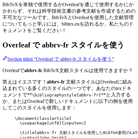
BibTeXを単独で使用するかOverleafを通じて使用するかにか
かわらず、それは科学技術文書の参考文献を作成するための
不可欠なツールです。BibTeXとOverleafを使用した文献管理
についてもっと学ぶには、bibtex.euを訪れるか、私たちのド
キュメントをご覧ください！
Overleaf で
abbrv-fr
スタイルを使う
Section titled “Overleaf で abbrv-fr スタイルを使う”
Overleafで
abbrv-fr
BibTeX文献スタイルは使用できますか？
答えはイエスです！
abbrv-fr
文献スタイルはOverleafに組み
込まれている多くのスタイルの一つです。あなたのtexドキ
ュメントで**
**と入力する
\bibliographystyle{abbrv-fr}
か、またはOverleafで新しいドキュメントに以下の例を使用
してこのスタイルを使用します：
\documentclass
{
article
}
\usepackage
[
utf8
]{
inputenc
}
\title
{abbrv-fr 文献スタイルを使用したBibTeX参照のLaT
\author
{John Smith}