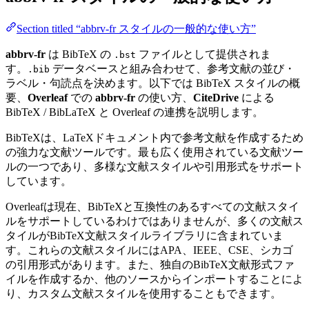
Section titled “abbrv-fr スタイルの一般的な使い方”
abbrv-fr
は BibTeX の
ファイルとして提供されま
.bst
す。
データベースと組み合わせて、参考文献の並び・
.bib
ラベル・句読点を決めます。以下では BibTeX スタイルの概
要、
Overleaf
での
abbrv-fr
の使い方、
CiteDrive
による
BibTeX / BibLaTeX と Overleaf の連携を説明します。
BibTeXは、LaTeXドキュメント内で参考文献を作成するため
の強力な文献ツールです。最も広く使用されている文献ツー
ルの一つであり、多様な文献スタイルや引用形式をサポート
しています。
Overleafは現在、BibTeXと互換性のあるすべての文献スタイ
ルをサポートしているわけではありませんが、多くの文献ス
タイルがBibTeX文献スタイルライブラリに含まれていま
す。これらの文献スタイルにはAPA、IEEE、CSE、シカゴ
の引用形式があります。また、独自のBibTeX文献形式ファ
イルを作成するか、他のソースからインポートすることによ
り、カスタム文献スタイルを使用することもできます。