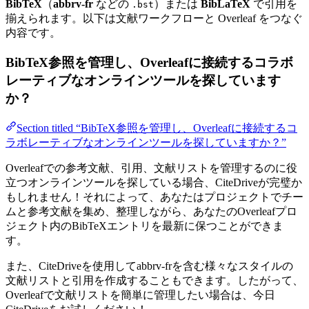
BibTeX
（
abbrv-fr
などの
）または
BibLaTeX
で引用を
.bst
揃えられます。以下は文献ワークフローと Overleaf をつなぐ
内容です。
BibTeX参照を管理し、Overleafに接続するコラボ
レーティブなオンラインツールを探しています
か？
Section titled “BibTeX参照を管理し、Overleafに接続するコ
ラボレーティブなオンラインツールを探していますか？”
Overleafでの参考文献、引用、文献リストを管理するのに役
立つオンラインツールを探している場合、CiteDriveが完璧か
もしれません！それによって、あなたはプロジェクトでチー
ムと参考文献を集め、整理しながら、あなたのOverleafプロ
ジェクト内のBibTeXエントリを最新に保つことができま
す。
また、CiteDriveを使用してabbrv-frを含む様々なスタイルの
文献リストと引用を作成することもできます。したがって、
Overleafで文献リストを簡単に管理したい場合は、今日