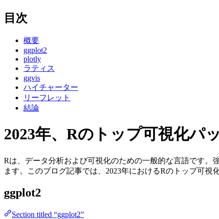
目次
概要
ggplot2
plotly
ラティス
ggvis
ハイチャーター
リーフレット
結論
2023年、Rのトップ可視化パ
Rは、データ分析および可視化のための一般的な言語です。
ます。このブログ記事では、2023年におけるRのトップ可
ggplot2
Section titled “ggplot2”