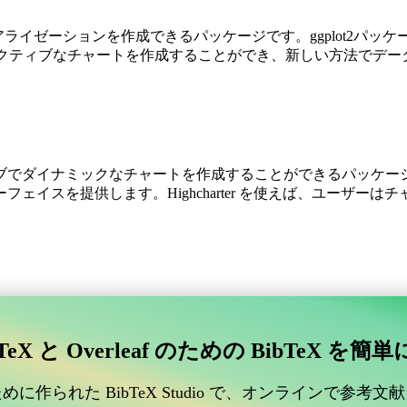
ュアライゼーションを作成できるパッケージです。ggplot2パ
タラクティブなチャートを作成することができ、新しい方法でデ
ンタラクティブでダイナミックなチャートを作成することができるパッケー
ェイスを提供します。Highcharter を使えば、ユーザー
プを作成するためのパッケージです。leaflet.jsライブラリ
TeX と Overleaf のための BibTeX を簡
ると、ユーザーはズームやパンなどのインタラクティブ性をマッ
に作られた BibTeX Studio で、オンラインで参考