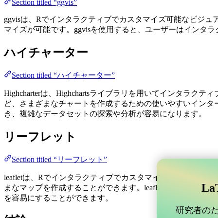
Section titled “ggvis”
ggvisは、Rでインタラクティブでカスタマイズ可能なビジ
マイズが可能です。ggvisを使用すると、ユーザーはイン
ハイチャーター
Section titled “ハイチャーター”
Highcharterは、Highchartsライブラリを用いてイ
ど、さまざまなチャートを作成するための使いやすいインターフ
き、複雑なデータセットの探索や分析が容易になります。
リーフレット
Section titled “リーフレット”
leafletは、Rでインタラクティブでカスタマイズ可能なマッ
La
まなマップを作成することができます。leafletを使用す
を容易にすることができます。
研究者のため