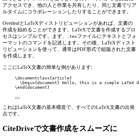
アクセスでき、他の人と作業を共有したり、同じ文書でリア
ルタイムにコラボレーションしたりすることができます。
OverleafとLaTeXディストリビューションがあれば、文書の
作成を始めることができます。LaTeXで文書を作成するプロ
セスはシンプルです。まず、
ファイルにテキストとフォ
.tex
ーマットのコマンドを記述します。その後、LaTeXディスト
リビューションを使って、通常はPDF形式で組版された文書
を作成します。
ここにLaTeX文書の簡単な例があります:
\documentclass
{article}
\begin
{document} Hello, this is a simple LaTeX d
\end
{document}
これはLaTeX文書の基本構造で、すべてのLaTeX文書の出発
点です。
CiteDriveで文書作成をスムーズに