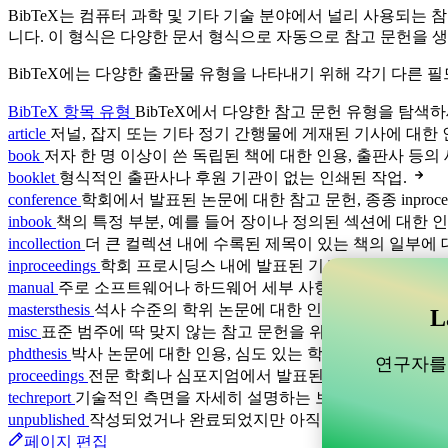
BibTeX는 컴퓨터 과학 및 기타 기술 분야에서 널리 사용되는 
니다. 이 형식은 다양한 문서 형식으로 자동으로 참고 문헌을 생
BibTeX에는 다양한 출판물 유형을 나타내기 위해 각기 다른 필
BibTeX 항목 유형
BibTeX에서 다양한 참고 문헌 유형을 탐색하
article
저널, 잡지 또는 기타 정기 간행물에 게재된 기사에 대한 
book
저자 한 명 이상이 쓴 독립된 책에 대한 인용, 출판사 등의 
booklet
형식적인 출판사나 후원 기관이 없는 인쇄된 작업.
conference
학회에서 발표된 논문에 대한 참고 문헌, 종종 inprocee
inbook
책의 특정 부분, 예를 들어 장이나 정의된 섹션에 대한 인
incollection
더 큰 컬렉션 내에 수록된 제목이 있는 책의 일부에 
inproceedings
학회 프로시딩스 내에 발표된 기사나 논문에 대한 
manual
주로 소프트웨어나 하드웨어 세부 사항을 설명하는 기술
mastersthesis
석사 수준의 학위 논문에 대한 인용, 대학원 수준의
L
misc
표준 범주에 딱 맞지 않는 참고 문헌을 위한 만능 항목 유형
phdthesis
박사 논문에 대한 인용, 심도 있는 학문적 연구와 기여
연구자를 
proceedings
전문 학회나 심포지엄에서 발표된 학술 논문 모음집
techreport
기술적인 측면을 자세히 설명하는 보고서, 종종 기관
unpublished
작성되었거나 완료되었지만 아직 출판되지 않은 작
페이지 편집