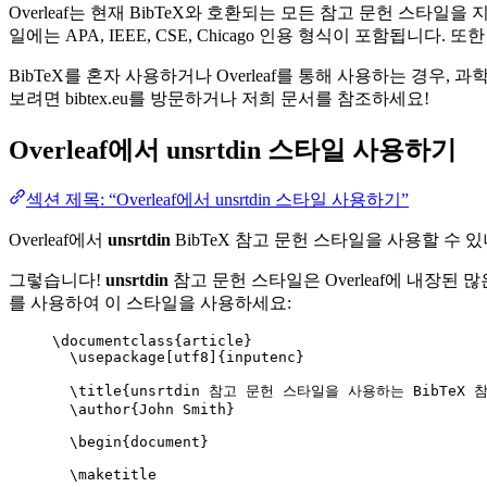
Overleaf는 현재 BibTeX와 호환되는 모든 참고 문헌 스타
일에는 APA, IEEE, CSE, Chicago 인용 형식이 포함됩니
BibTeX를 혼자 사용하거나 Overleaf를 통해 사용하는 경우,
보려면 bibtex.eu를 방문하거나 저희 문서를 참조하세요!
Overleaf에서
unsrtdin
스타일 사용하기
섹션 제목: “Overleaf에서 unsrtdin 스타일 사용하기”
Overleaf에서
unsrtdin
BibTeX 참고 문헌 스타일을 사용할 수 
그렇습니다!
unsrtdin
참고 문헌 스타일은 Overleaf에 내장된 많
를 사용하여 이 스타일을 사용하세요:
\documentclass
{
article
}
\usepackage
[
utf8
]{
inputenc
}
\title
{unsrtdin 참고 문헌 스타일을 사용하는 BibTeX 참
\author
{John Smith}
\begin
{
document
}
\maketitle