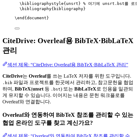
\bibliographystyle
{unsrt} 
% 여기에 unsrt.bst를 
\bibliography
{bibliography}
\end
{
document
}
CiteDrive: Overleaf용 BibTeX·BibLaTeX
관리
섹션 제목: “CiteDrive: Overleaf용 BibTeX·BibLaTeX 관리”
CiteDrive
는
Overleaf
를 쓰는 LaTeX 저자를 위한 도구입니다.
파일과 프로젝트를 한곳에서 관리하고, 참고문헌을 협업
.bib
하며,
BibTeX
(
unsrt
등
) 또는
BibLaTeX
로 인용을 일관되
.bst
게 유지할 수 있습니다. 이어지는 내용은 문헌 워크플로를
Overleaf와 연결합니다.
Overleaf와 연동하여 BibTeX 참조를 관리할 수 있는
협업 온라인 도구를 찾고 계신가요?
섹션 제목: “Overleaf와 연동하여 BibTeX 참조를 관리할 수