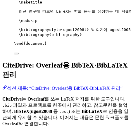
\maketitle
최근 연구에 따르면 LaTeX는 학술 문서를 생성하는 데 탁월
\medskip
\bibliographystyle
{ugost2008l} 
% 여기에 ugost200
\bibliography
{bibliography}
\end
{
document
}
CiteDrive: Overleaf용 BibTeX·BibLaTeX
관리
섹션 제목: “CiteDrive: Overleaf용 BibTeX·BibLaTeX 관리”
CiteDrive
는
Overleaf
를 쓰는 LaTeX 저자를 위한 도구입니다.
파일과 프로젝트를 한곳에서 관리하고, 참고문헌을 협업
.bib
하며,
BibTeX
(
ugost2008l
등
) 또는
BibLaTeX
로 인용을 일
.bst
관되게 유지할 수 있습니다. 이어지는 내용은 문헌 워크플로를
Overleaf와 연결합니다.