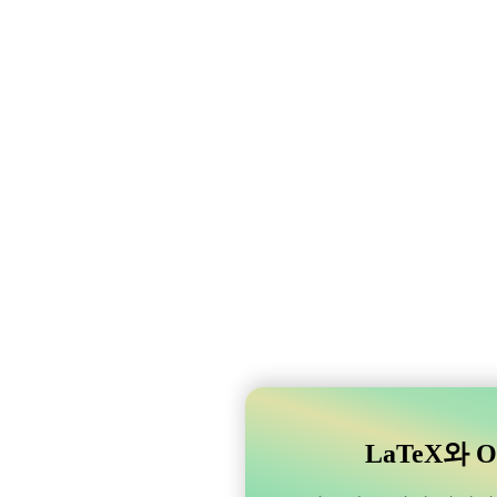
LaTeX와 O