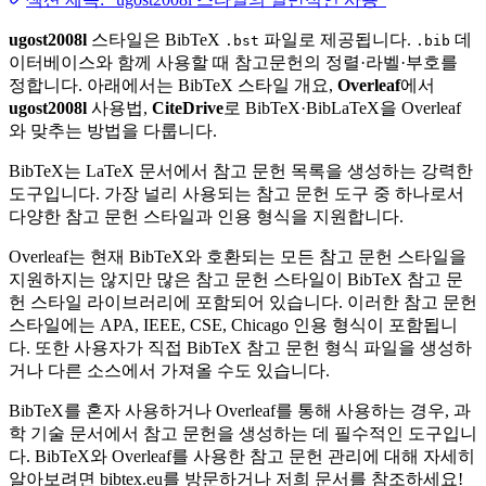
ugost2008l
스타일은 BibTeX
파일로 제공됩니다.
데
.bst
.bib
이터베이스와 함께 사용할 때 참고문헌의 정렬·라벨·부호를
정합니다. 아래에서는 BibTeX 스타일 개요,
Overleaf
에서
ugost2008l
사용법,
CiteDrive
로 BibTeX·BibLaTeX을 Overleaf
와 맞추는 방법을 다룹니다.
BibTeX는 LaTeX 문서에서 참고 문헌 목록을 생성하는 강력한
도구입니다. 가장 널리 사용되는 참고 문헌 도구 중 하나로서
다양한 참고 문헌 스타일과 인용 형식을 지원합니다.
Overleaf는 현재 BibTeX와 호환되는 모든 참고 문헌 스타일을
지원하지는 않지만 많은 참고 문헌 스타일이 BibTeX 참고 문
헌 스타일 라이브러리에 포함되어 있습니다. 이러한 참고 문헌
스타일에는 APA, IEEE, CSE, Chicago 인용 형식이 포함됩니
다. 또한 사용자가 직접 BibTeX 참고 문헌 형식 파일을 생성하
거나 다른 소스에서 가져올 수도 있습니다.
BibTeX를 혼자 사용하거나 Overleaf를 통해 사용하는 경우, 과
학 기술 문서에서 참고 문헌을 생성하는 데 필수적인 도구입니
다. BibTeX와 Overleaf를 사용한 참고 문헌 관리에 대해 자세히
알아보려면 bibtex.eu를 방문하거나 저희 문서를 참조하세요!