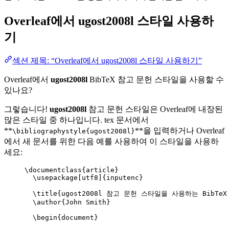
Overleaf에서
ugost2008l
스타일 사용하
기
섹션 제목: “Overleaf에서 ugost2008l 스타일 사용하기”
Overleaf에서
ugost2008l
BibTeX 참고 문헌 스타일을 사용할 수
있나요?
그렇습니다!
ugost2008l
참고 문헌 스타일은 Overleaf에 내장된
많은 스타일 중 하나입니다. tex 문서에서
**
**을 입력하거나 Overleaf
\bibliographystyle{ugost2008l}
에서 새 문서를 위한 다음 예를 사용하여 이 스타일을 사용하
세요:
\documentclass
{
article
}
\usepackage
[
utf8
]{
inputenc
}
\title
{ugost2008l 참고 문헌 스타일을 사용하는 BibTeX
\author
{John Smith}
\begin
{
document
}