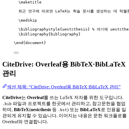
\maketitle
최근 연구에 따르면 LaTeX는 학술 문서를 생성하는 데 탁월
\medskip
\bibliographystyle
{uestcthesis} 
% 여기에 uestcth
\bibliography
{bibliography}
\end
{
document
}
CiteDrive: Overleaf용 BibTeX·BibLaTeX
관리
섹션 제목: “CiteDrive: Overleaf용 BibTeX·BibLaTeX 관리”
CiteDrive
는
Overleaf
를 쓰는 LaTeX 저자를 위한 도구입니다.
파일과 프로젝트를 한곳에서 관리하고, 참고문헌을 협업
.bib
하며,
BibTeX
(
uestcthesis
등
) 또는
BibLaTeX
로 인용을 일
.bst
관되게 유지할 수 있습니다. 이어지는 내용은 문헌 워크플로를
Overleaf와 연결합니다.