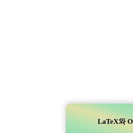
LaTeX와 O