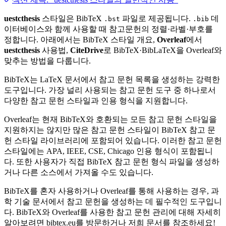
uestcthesis
스타일은 BibTeX
파일로 제공됩니다.
데
.bst
.bib
이터베이스와 함께 사용할 때 참고문헌의 정렬·라벨·부호를
정합니다. 아래에서는 BibTeX 스타일 개요,
Overleaf
에서
uestcthesis
사용법,
CiteDrive
로 BibTeX·BibLaTeX을 Overleaf와
맞추는 방법을 다룹니다.
BibTeX는 LaTeX 문서에서 참고 문헌 목록을 생성하는 강력한
도구입니다. 가장 널리 사용되는 참고 문헌 도구 중 하나로서
다양한 참고 문헌 스타일과 인용 형식을 지원합니다.
Overleaf는 현재 BibTeX와 호환되는 모든 참고 문헌 스타일을
지원하지는 않지만 많은 참고 문헌 스타일이 BibTeX 참고 문
헌 스타일 라이브러리에 포함되어 있습니다. 이러한 참고 문헌
스타일에는 APA, IEEE, CSE, Chicago 인용 형식이 포함됩니
다. 또한 사용자가 직접 BibTeX 참고 문헌 형식 파일을 생성하
거나 다른 소스에서 가져올 수도 있습니다.
BibTeX를 혼자 사용하거나 Overleaf를 통해 사용하는 경우, 과
학 기술 문서에서 참고 문헌을 생성하는 데 필수적인 도구입니
다. BibTeX와 Overleaf를 사용한 참고 문헌 관리에 대해 자세히
알아보려면 bibtex.eu를 방문하거나 저희 문서를 참조하세요!